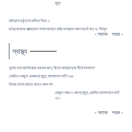
মৃত্যু
চট্টগ্রামে দুর্বৃত্তের গুলিতে নিহত ২
ছাত্র-জনতার আত্মত্যাগে সম্মান জানাতে রাষ্ট্র সংস্কারে সফল হতেই হবে: ড. ইউনূস
« আগের
পরের »
স্বাস্থ্য
ভুলতে বসা হাম ফিরেছে ভয়ংকর রূপে, বিশ্বে আক্রান্তের শীর্ষে বাংলাদেশ
একদিনে ডেঙ্গুতে একজনের মৃত্যু, হাসপাতালে ভর্তি ৩৩৮
লিভার ভালো রাখতে খাবেন যেসব ফল
ডেঙ্গুতে আরও ৩ জনের মৃত্যু, একদিনে হাসপাতালে ভর্তি
২৫১
« আগের
পরের »