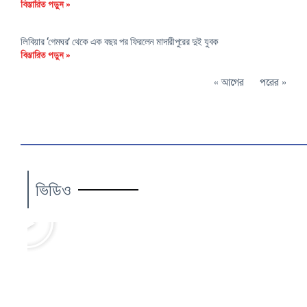
বিস্তারিত পড়ুন »
লিবিয়ার ‘গেমঘর’ থেকে এক বছর পর ফিরলেন মাদারীপুরের দুই যুবক
বিস্তারিত পড়ুন »
« আগের
পরের »
ভিডিও
Play