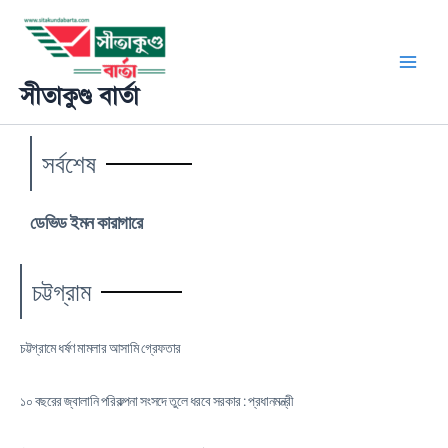
Skip
Main
to
content
Men
সীতাকুণ্ড বার্তা
সর্বশেষ
ডেভিড ইমন কারাগারে
চট্টগ্রাম
চট্টগ্রামে ধর্ষণ মামলার আসামি গ্রেফতার
১০ বছরের জ্বালানি পরিকল্পনা সংসদে তুলে ধরবে সরকার : প্রধানমন্ত্রী