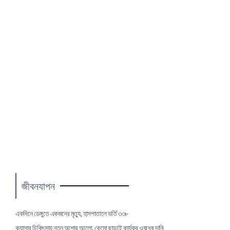
জীবনযাপন
একদিনে ডেঙ্গুতে একজনের মৃত্যু, হাসপাতালে ভর্তি ৩৩৮
ক্যান্সার চিকিৎসায় নতুন আশার আলো, কেমো ছাড়াই কার্যকর ওষুধের দাবি