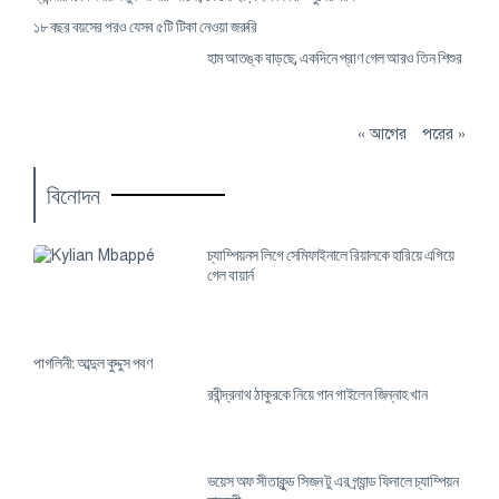
১৮ বছর বয়সের পরও যেসব ৫টি টিকা নেওয়া জরুরি
হাম আতঙ্ক বাড়ছে, একদিনে প্রাণ গেল আরও তিন শিশুর
« আগের
পরের »
বিনোদন
চ্যাম্পিয়নস লিগে সেমিফাইনালে রিয়ালকে হারিয়ে এগিয়ে
গেল বায়ার্ন
পাগলিনী: আব্দুল কুদ্দুস পবণ
রবীন্দ্রনাথ ঠাকুরকে নিয়ে গান গাইলেন জিন্নাহ খান
ভয়েস অফ সীতাকুন্ড সিজন টু এর গ্র্যান্ড ফিনালে চ্যাম্পিয়ন