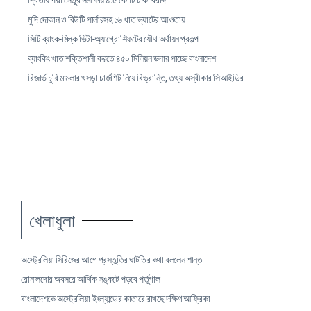
দ্বিতীয় পদ্মা সেতুর সমীক্ষায় ৪.৫ কোটি টাকা বরাদ্দ
মুদি দোকান ও বিউটি পার্লারসহ ১৬ খাত ভ্যাটের আওতায়
সিটি ব্যাংক-মিল্ক ভিটা-অ্যাগ্রোশিফটের যৌথ অর্থায়ন প্রকল্প
ব্যাংকিং খাত শক্তিশালী করতে ৪৫০ মিলিয়ন ডলার পাচ্ছে বাংলাদেশ
রিজার্ভ চুরি মামলার খসড়া চার্জশিট নিয়ে বিভ্রান্তি, তথ্য অস্বীকার সিআইডির
খেলাধুলা
অস্ট্রেলিয়া সিরিজের আগে প্রস্তুতির ঘাটতির কথা বললেন শান্ত
রোনালদোর অবসরে আর্থিক সঙ্কটে পড়বে পর্তুগাল
বাংলাদেশকে অস্ট্রেলিয়া-ইংল্যান্ডের কাতারে রাখছে দক্ষিণ আফ্রিকা