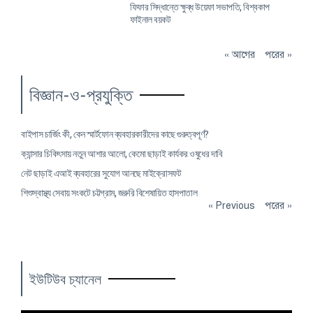
ফিফার সিদ্ধান্তে ক্ষুব্ধ উয়েফা সভাপতি, বিশ্বকাপ
ফাইনাল বয়কট
« আগের
পরের »
বিজ্ঞান-ও-প্রযুক্তি
বাইপাস চার্জিং কী, কেন স্মার্টফোন ব্যবহারকারীদের কাছে গুরুত্বপূর্ণ?
ক্যান্সার চিকিৎসায় নতুন আশার আলো, কেমো ছাড়াই কার্যকর ওষুধের দাবি
নেট ছাড়াই এআই ব্যবহারের সুযোগ আনছে মাইক্রোসফট
শিশুস্বাস্থ্য সেবায় সংকটে চট্টগ্রাম, জরুরি বিশেষায়িত হাসপাতাল
« Previous
পরের »
ইউটিউব চ্যানেল