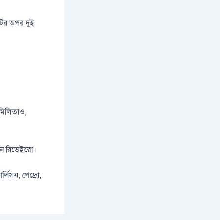
দলটির অপর দুই
 মিলিতাও,
রটন রিভেইরো।
র্লিসন, পেদ্রো,