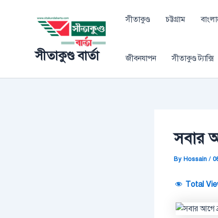
Skip
Post
to
navigation
সীতাকুণ্ড
চট্টগ্রাম
বাংল
content
সীতাকুণ্ড বার্তা
জীবনযাপন
সীতাকুণ্ড ট্যাক্সি
সবার আ
By
Hossain
/
0
Total Vie