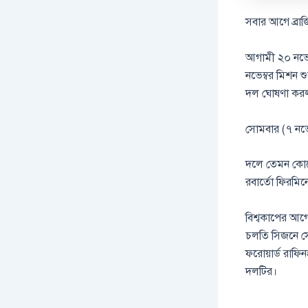
সবার আগে ব্রা
আগামী ২০ নভেম্
নভেম্বর মিশন শু
দল ঘোষণা কর
সোমবার (৭ নভেম্
দলে তেমন কোনো 
রবার্তো ফিরমি
বিশ্বকাপের আগ
চলতি সিজনে সেরা
ফরোয়ার্ড রাফি
দলটির।