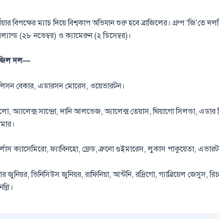
বিয়ার বিপক্ষের ম্যাচ দিয়ে বিশ্বকাপ অভিযান শুরু হবে ব্রাজিলের। গ্রুপ ‘জি’তে 
রল্যান্ড (২৮ নভেম্বর) ও ক্যামেরুন (২ ডিসেম্বর)।
রাজিল দল—
ালিসন বেকার, এডারসন মোরেস, ওয়েভারটন।
ো, অ্যালেক্স সান্দ্রো, দানি আলভেজ, অ্যালেক্স তেয়াস, থিয়াগো সিলভা, এডার
রেমার।
লোস ক্যাসেমিরো, ফ্যাবিনহো, ফ্রেড, ব্রুনো গুইমারেস, লুকাস পাকুয়েতা, এভা
 জুনিয়র, ভিনিসিউস জুনিয়র, রাফিনিয়া, আন্টনি, রদ্রিগো, গ্যাব্রিয়েল জেসুস, রিচা
েল্লি।