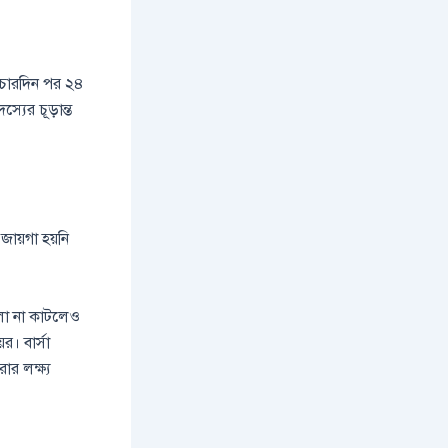
র চারদিন পর ২৪
্যের চূড়ান্ত
জায়গা হয়নি
লো না কাটলেও
র। বার্সা
র লক্ষ্য