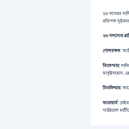
২৪ নভেম্বর সার্
প্রতিপক্ষ সুইজা
২৬ সদস্যের ব্
গোলরক্ষক:
অ্য
ডিফেন্ডার:
দানিল
মার্কুইনহোস, ব্
মিডফিল্ডার:
কার্
ফরোয়ার্ড:
নেইমার
গ্যাব্রিয়েল মার্টিন