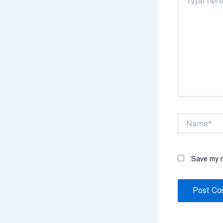
here..
Name*
Save my n