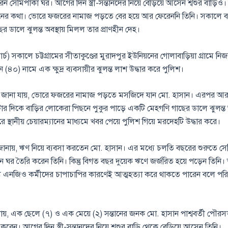
ন সেমিপাকা ঘর। আগের দিন স্ত্রী-সন্তানদের নিয়ে বেড়িয়ে আসেন শ্বশুর বাড়িও। ক
র কথা। ভোরে ফজরের নামাজ পড়তে বের হয়ে আর ফেরেননি তিনি। সকালে বা
ের ডালে ঝুলন্ত অবস্থায় মিলল তার প্রাণহীন দেহ।
র্চ) সকালে চট্টগ্রামের সীতাকুণ্ডের মুরাদপুর ইউনিয়নের গোলাবাড়িয়া গ্রামে নি
 (৪০) নামে এক ক্ষুদ্র ব্যবসায়ীর ঝুলন্ত লাশ উদ্ধার করে পুলিশ।
্রে জানা যায়, ভোরে ফজরের নামাজ পড়তে মসজিদে যান মো. হাসান। এরপর আ
র দিকে বাড়ির লোকেরা পিছনে পুকুর পাড়ে একটি মেহগণি গাছের ডালে ঝুলন্ত অ
 স্থানীয় চেয়ারম্যানের মাধ্যমে খবর পেয়ে পুলিশ গিয়ে মরদেহটি উদ্ধার করে।
ানায়, ঋণ নিয়ে ব্যবসা করতেন মো. হাসান। এর মধ্যে চলতি বছরের শুরুতে স
 ঘর তৈরি করেন তিনি। কিন্তু বিগত বছর দুয়েক ঋণে জর্জরিত হয়ে পড়েন তিনি। তব
 এনজিও কর্মীদের চাপাচাপির কারণেই আত্মহত্যা করে থাকতে পারেন বলে পরিবার
য়, এক ছেলে (৭) ও এক মেয়ে (২) সন্তানের জনক মো. হাসান পাশ্ববর্তী পৌর
ে করেন। আগের দিন স্ত্রী-সন্তানদের নিয়ে শ্বশুর বাড়ি থেকে বেড়িয়ে আসেন তিনি।