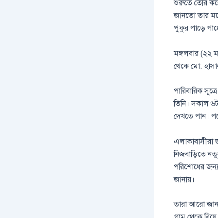
শুরুতে তৈরি করে
জানতো তার মনে
পুকুর পাড়ে গাছ
মঙ্গলবার (২২ মা
থেকে মো. হাসান
পারিবারিক সূত
তিনি। সকাল ৬টা
দেখতে পান। পরে
এলাকাবাসীরা জ
নিজবাড়িতে নতুন
পরিশোধের জন্য
জানায়।
তারা আরো জানা
গ্রাম থেকে বিয়