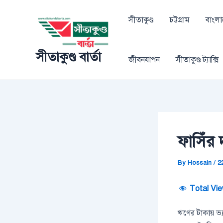
Skip
Post
to
navigation
সীতাকুণ্ড
চট্টগ্রাম
বাংল
content
সীতাকুণ্ড বার্তা
জীবনযাপন
সীতাকুণ্ড ট্যাক্সি
ফাসিঁর 
By
Hossain
/
2
Total Vie
ঋণের টাকায় ভ