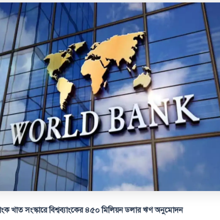
যাংক খাত সংস্কারে বিশ্বব্যাংকের ৪৫০ মিলিয়ন ডলার ঋণ অনুমোদন