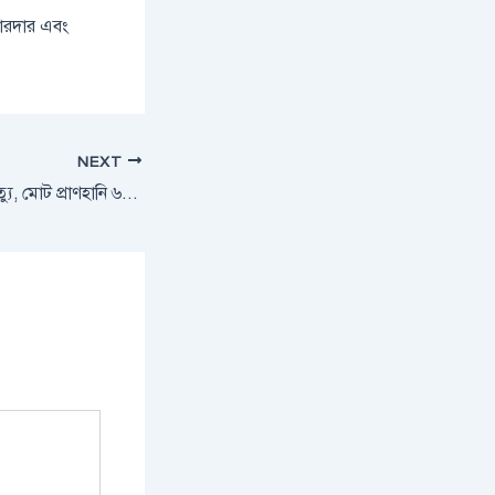
জোরদার এবং
NEXT
হামে আরও ৩ শিশুর মৃত্যু, মোট প্রাণহানি ৬৮৯