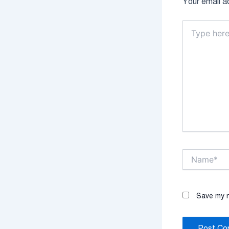
Your email ad
Type
here..
Name*
Save my n