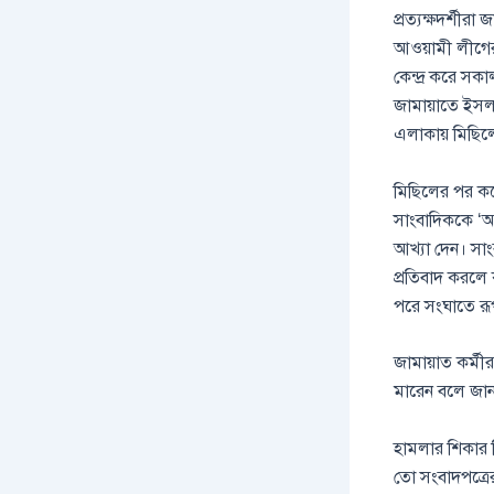
প্রত্যক্ষদর্শীরা 
আওয়ামী লীগের ৭
কেন্দ্র করে সক
জামায়াতে ইসল
এলাকায় মিছি
মিছিলের পর কয
সাংবাদিককে ‘
আখ্যা দেন। সাং
প্রতিবাদ করলে ক
পরে সংঘাতে রূপ
জামায়াত কর্মী
মারেন বলে জানান
হামলার শিকার 
তো সংবাদপত্র