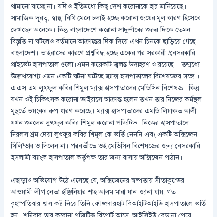
থামানো যাচ্ছে না। যদিও ইতিমধ্যে কিছু দেশ করোনাকে হার মানিয়েছে।
সামাজিক দূরত্ব, স্বাস্থ্য বিধি মেনে চলাই হচ্ছে করোনা জয়ের মূল কারণ হিসেবে
দেখছেন অনেকে। কিন্তু বাংলাদেশে করোনা প্রাদুর্ভাবের শুরুর দিকে তেমন
বিস্তৃতি না ঘটলেও বর্তমানে আক্রান্তের দিক দিয়ে এখন চিনকে ছাড়িয়ে গেছে
বাংলাদেশ। ভাইরাসের কারণে প্রশ্নবিদ্ধ হচ্ছে একের পর সরকারী /বেসরকারি
প্রাইভেট হাসপাতাল গুলো।এমন কয়েকটি জ্বলন্ত উদাহরণ ও রয়েছে । তন্মধ্যে
উল্লেখযোগ্য এমন একটি ঘটনা ঘটেছে ম্যাক্স হাসপাতালের বিশেষজ্ঞের সঙ্গে ।
এ.এস এম লুৎফুল কবির শিমুল ম্যাক্স হাসপাতালের মেডিসিন বিশেষজ্ঞ। কিন্তু
যখন ওই চিকিৎসক করোনা ভাইরাসে আক্রান্ত হলেন তখন তার নিজের কর্মস্থল
মূহুর্তে ভয়ংকর রুপ ধারণ করেছে। ম্যাক্স হাসপাতালের এমডি লিয়াকত আলী
যখন শুনলেন লুৎফুল কবির শিমুল করোনা পজিটিভ। নিজের হাসপাতালে
নিরলস শ্রম দেয়া লুৎফুর কবির শিমুল কে ভর্তি নেননি এবং একটি অক্সিজেন
সিলিন্ডার ও দিলেন না। পরবর্তীতে ওই মেডিসিন বিশেষজ্ঞের জন্য বেসরকারি
ইসলামী ব্যাংক হাসপাতাল কর্তৃপক্ষ তার জন্য বাসায় অক্সিজেন পাঠান।
এছাড়াও অভিযোগ উঠে এসেছে যে, অক্সিজেনের স্বল্পতায় সীতাকুন্ডের
আওয়ামী লীগ নেতা ইঞ্জিনিয়ার শাহ আলম মারা যান।জানা যায়, গত
বৃহস্পতিবার শ্বাস কষ্ট নিয়ে তিনি ফৌজদারহাট বিআইটিআইডি হাসপাতালে ভর্তি
হন। শনিবার তার করোনা পজিটিভ রিপোর্ট আসে।আইসিইউ বেড না পেয়ে