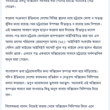
সময়মতো একটু অক্সিজেন সরবরাহ করা গেলেই হয়তো অনেকেই বেঁচে
যেতেন।
করোনা সংক্রমণে ইতিমধ্যে দেশের বিভিন্ন স্থানের ন্যায় চট্রগ্রাম জেলা ও অত্যন্ত
ঝুঁকির মধ্যে রয়েছে।আর চট্রগ্রামের উপশহর সীতাকুণ্ড ও রয়েছে চরম বিপাকে।
এই অঞ্চলের সাধারণ মানুষ ছাড়াও করোনা হানা দিয়েছে সীতাকুণ্ড মডেল
থানায়।গত মাসে চট্রগ্রাম জেনারেল হাসপাতালে আইসিইউতে মারা যান এস
আলম গ্রুপের পরিচালক মোরশেদুল আলম (৬২)। আইসিইউ সংকটের কারণে
সেদিন ছোট ভাইয়ের আইসিইউ সাপোর্ট খুলে বড় ভাইকে দেয়া হলেও বাঁচানো
যায়নি তাকে। এভাবে গত একমাসে অক্সিজেনের অভাবে চট্রগ্রামে অর্ধশতাধিক
মানুষ মারা গেছেন।
বাংলাদেশ তথা চট্রগ্রামবাসীর জন্য অক্সিজেন স্বল্পতা কাল হয়ে দাঁড়িয়েছে।
যদিও ইতিমধ্যে দেশের স্বনামধন্য প্রতিষ্ঠান ও নেতৃবৃন্দ অক্সিজেন সিলিন্ডার
প্রদান করেছেন। তবুও প্রয়োজনের তুলনায় অপ্রতুল। অনেকেই এই অক্সিজেন
স্বল্পতার কারণে মারা যাওয়াতে কিছু মানুষ বাসায় অক্সিজেন সিলিন্ডার নিয়ে
যান।
বিশেষজ্ঞরা বলেন, নিজেই বাজার থেকে অক্সিজেন সিলিন্ডার কিনে এনে