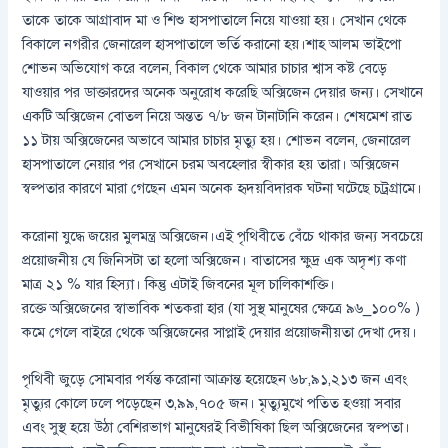
তাকে তাকে আগ্রাবাদ মা ও শিশু হাসপাতালে নিয়ে যাওয়া হয়। সেখান থেকে
বিকালে নগরীর জেনারেল হাসপাতালে ভর্তি করানো হয়।শাহ আলম ভাইপো
শোভন অভিযোগ করে বলেন, বিকাল থেকে আমার চাচার শ্বাস কষ্ট বেড়ে
যাওয়ার পর ডাক্তারদের অনেক অনুরোধ করেছি অক্সিজেন দেয়ার জন্য। সেখানে
একটি অক্সিজেন বোতল নিয়ে অন্তত ৭/৮ জন টানাটানি করেন। শেষমেশ রাত
১১ টায় অক্সিজেনের অভাবে আমার চাচার মৃত্যু হয়। শোভন বলেন, জেনারেল
হাসপাতালে নেয়ার পর সেখানে চরম অবহেলার স্বীকার হয় তারা। অক্সিজেন
স্বল্পতার কারণে মারা গেছেন এমন অনেক হৃদয়বিদারক ঘটনা ঘটেছে চট্রগ্রামে।
করোনা যুদ্ধে জয়ের মুলমন্ত্র অক্সিজেন।এই পৃথিবীতে বেঁচে থাকার জন্য সবচেয়ে
প্রয়োজনীয় যে জিনিসটা তা হলো অক্সিজেন। বাতাসের ক্ষুদ্র এক অদৃশ্য কণা
মাত্র ২১ % যার হিস্যা। কিন্তু এটাই জিবনের মূল চালিকাশক্তি।
রক্তে অক্সিজেনের স্বাভাবিক শতকরা হার (যা সুস্থ মানুষের ক্ষেত্রে ৯৬_১০০% )
কমে গেলে বাইরে থেকে অক্সিজেনের সাপ্লাই দেয়ার প্রয়োজনীয়তা দেখা দেয়।
পৃথিবী জুড়ে সোমবার পর্যন্ত করোনা আক্রান্ত হয়েছেন ৬৮,৯১,২১৩ জন এবং
মৃত্যুর কোলে ঢলে পড়েছেন ৩,৯৯,৭০৫ জন। মৃত্যুমুখে পতিত হওয়া সবার
এবং সুস্থ হয়ে উঠা বেশিরভাগ মানুষেরই বিভীষিকা ছিল অক্সিজেনের স্বল্পতা।