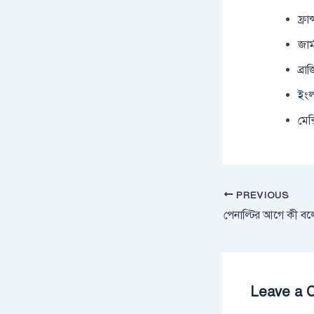
ফ্রা
জার
ব্র
ইংল
মেক
PREVIOUS
পেনাল্টির আগে কী ব
Leave a 