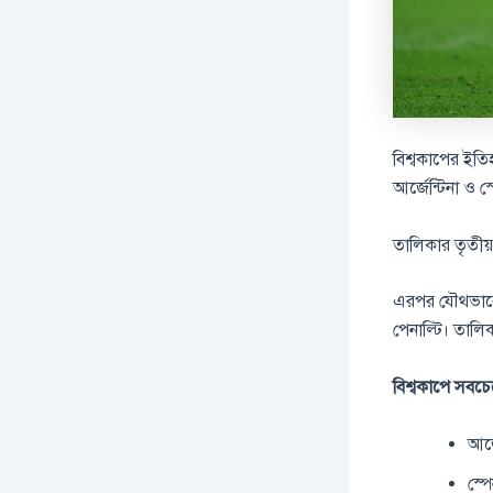
বিশ্বকাপের ইতি
আর্জেন্টিনা ও স
তালিকার তৃতীয় স্
এরপর যৌথভাবে চ
পেনাল্টি। তালি
বিশ্বকাপে সবচে
আর্
স্প