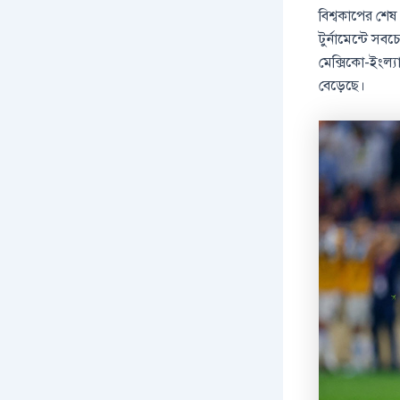
বিশ্বকাপের শে
টুর্নামেন্টে সব
মেক্সিকো-ইংল্য
বেড়েছে।