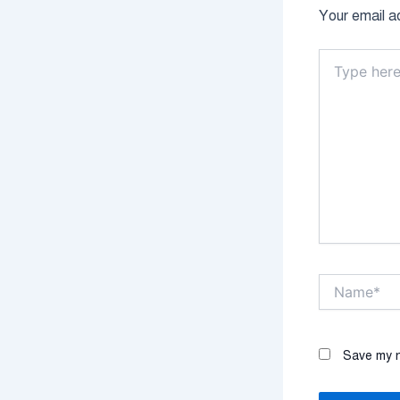
Your email ad
Type
here..
Name*
Save my n