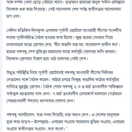
সঙ্গে দর্শক খেলা ছেড়ে বেরিয়ে আসে। ততক্ষণে হাজারো মানুষ পল্টন-গুলিস্তানে
বিক্ষোভ শুরু করে দিয়েছে। সেই আন্দোলন শেষ পর্যন্ত স্বাধীনতার আন্দোলনে
রূপ নেয়।
সেদিন মতিঝিল-দিলকুশা এলাকার পূর্বাণী হোটেলে আওয়ামী লীগের সংসদীয়
দলের পূর্বনির্ধারিত বৈঠক হওয়ার কথা ছিলো। ক্ষুব্ধ ছাত্ররা সেখানে গিয়ে
প্রথমবারের মতো স্লোগান দেয়, ‘বীর বাঙালি অস্ত্র ধর, বাংলাদেশ স্বাধীন কর’।
ছাত্ররা বঙ্গবন্ধু শেখ মুজিবুর রহমানের কাছে কর্মসূচি ঘোষণার দাবি জানায়।
বিক্ষোভ-স্লোগানে উত্তাল হয়ে ওঠে ঢাকাসহ গোটা দেশ।
উদ্ভূত পরিস্থিতি নিয়ে পূর্বাণী হোটেলেই বঙ্গবন্ধু আওয়ামী লীগের সিনিয়র
নেতাদের সঙ্গে বৈঠক করেন। বাইরে চলছে বিক্ষুব্ধ বাঙালির কঠোর কর্মসূচির
দাবিতে মুহুর্মুহু স্লোগান। বৈঠক শেষে বঙ্গবন্ধু ২ ও ৩ মার্চ তৎকালীন পাকিস্তানে
সর্বাত্মক হরতালের ডাক দেন। ৭ মার্চ তৎকালীন রেসকোর্স ময়দানে (বর্তমানে
সোহরাওয়ার্দী উদ্যান) জনসভার ঘোষণা দেন।
বঙ্গবন্ধু বলেছিলেন, ‘রক্ত যখন দিয়েছি, রক্ত আরও দেব। এ দেশের মানুষকে
মুক্ত করে ছাড়ব—ইনশাল্লাহ। এবারের সংগ্রাম আমাদের মুক্তির সংগ্রাম, এবারের
সংগ্রাম স্বাধীনতার সংগ্রাম। জয় বাংলা। ’