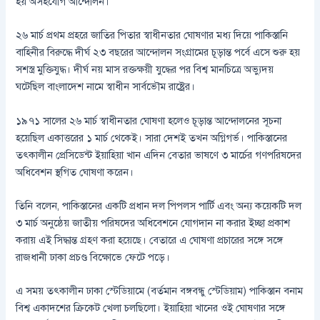
হয় অসহযোগ আন্দোলন।
২৬ মার্চ প্রথম প্রহরে জাতির পিতার স্বাধীনতার ঘোষণার মধ্য দিয়ে পাকিস্তানি
বাহিনীর বিরুদ্ধে দীর্ঘ ২৩ বছরের আন্দোলন সংগ্রামের চূড়ান্ত পর্বে এসে শুরু হয়
সশস্ত্র মুক্তিযুদ্ধ। দীর্ঘ নয় মাস রক্তক্ষয়ী যুদ্ধের পর বিশ্ব মানচিত্রে অভ্যুদয়
ঘটেছিল বাংলাদেশ নামে স্বাধীন সার্বভৌম রাষ্ট্রের।
১৯৭১ সালের ২৬ মার্চ স্বাধীনতার ঘোষণা হলেও চূড়ান্ত আন্দোলনের সূচনা
হয়েছিল একাত্তরের ১ মার্চ থেকেই। সারা দেশই তখন অগ্নিগর্ভ। পাকিস্তানের
তৎকালীন প্রেসিডেন্ট ইয়াহিয়া খান এদিন বেতার ভাষণে ৩ মার্চের গণপরিষদের
অধিবেশন স্থগিত ঘোষণা করেন।
তিনি বলেন, পাকিস্তানের একটি প্রধান দল পিপলস পার্টি এবং অন্য কয়েকটি দল
৩ মার্চ অনুষ্ঠেয় জাতীয় পরিষদের অধিবেশনে যোগদান না করার ইচ্ছা প্রকাশ
করায় এই সিদ্ধান্ত গ্রহণ করা হয়েছে। বেতারে এ ঘোষণা প্রচারের সঙ্গে সঙ্গে
রাজধানী ঢাকা প্রচণ্ড বিক্ষোভে ফেটে পড়ে।
এ সময় তৎকালীন ঢাকা স্টেডিয়ামে (বর্তমান বঙ্গবন্ধু স্টেডিয়াম) পাকিস্তান বনাম
বিশ্ব একাদশের ক্রিকেট খেলা চলছিলো। ইয়াহিয়া খানের ওই ঘোষণার সঙ্গে