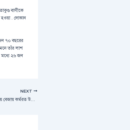
াকুণ্ড বাসীকে
না হওয়া . দোকান
 একজন ৭০ বছরের
মেনে তাঁর লাশ
 মধ্যে ২৬ জন
NEXT
সীতাকুণ্ডে সড়ক দুর্ঘটনায় বেজায় কর্মরত উপসচিব ও সহকারী সচিব আহত