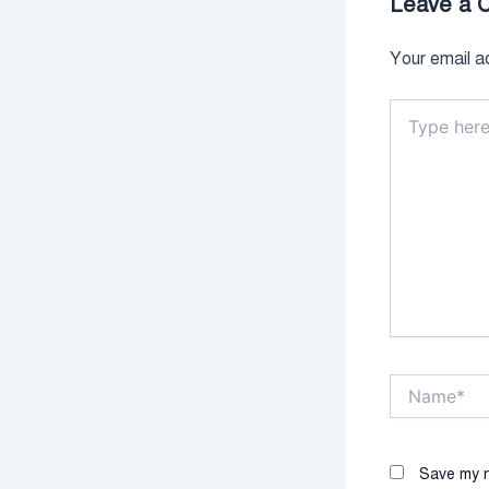
Leave a 
Your email ad
Type
here..
Name*
Save my n