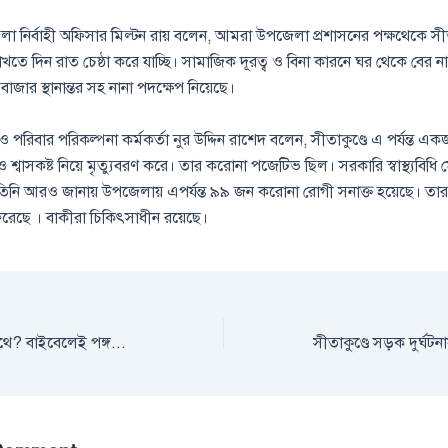
লা নির্বাহী অফিসার মিল্টন রায় বলেন, আমরা উপজেলা প্রশাসনের পক্ষথেকে সীত
রাখতে দিন রাত চেষ্ঠা করে যাচ্ছি। সামাজিক দূরত্ব ও বিনা কারনে ঘর থেকে বের 
ে বাজার স্থানান্তর সহ নানা পদক্ষেপ নিয়েছে।
য ও পরিবার পরিকল্পনা কর্মকর্তা নুর উদ্দিন রাশেদ বলেন, সীতাকুণ্ডে এ পর্যন্ত
 শ্বাসকষ্ট নিয়ে মৃত্যুবরণ করে। তার করোনা পজেটিভ ছিল। সরকারি স্বাস্থ্যবিধি 
িনি আরও জানায় উপজেলায় এপর্যন্ত ৯৯ জন করোনা রোগী সনাক্ত হয়েছে। তার
 ফিরেছে । বাকীরা চিকিৎসাধীন রয়েছে।
মানবসভ্যতা শেষের পথে? বাইবেলেই পঙ্গপাল নিয়ে অশনি সঙ্কেত রয়েছে৷ বাইবেল অনুযায়ী, পঙ্গপালের আসা মানে পৃথিবীর শেষের ইঙ্গিত৷