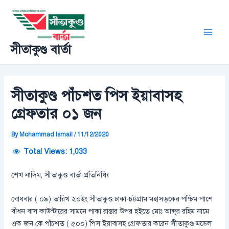
Skip
Post
Main
to
navigation
Men
content
সীতাকুণ্ড বার্তা
সীতাকুণ্ড পাঁচশত পিস ইয়াবাসহ
গ্রেফতার ০১ জন
By
Mohammad Ismail
/
11/12/2020
Total Views:
1,033
শেখ নাদিম, সীতাকুণ্ড বার্তা প্রতিনিধিঃ
বোধবার ( ০৯) তারিখ ২০ইং সীতাকুণ্ড ঢাকা-চট্টগ্রাম মহাসড়কের পশ্চিম পাশে
বাঁধন বাস কাউন্টারের সামনে পাকা রাস্তার উপর হইতে মোঃ আব্দুর রহিম নামে
এক জন কে পাঁচশত ( ৫০০) পিস ইয়াবাসহ গ্রেফতার করেন সীতাকুণ্ড মডেল