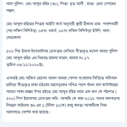
থানা পুলিশ। মোঃ আব্দুর রহিম (৩০), পিতা- মৃত আলী , মাতা- হেনা বেগমের
সন্তান,
মোঃ আব্দুল রহিমের পিতার আইডি কার্ড অনুযায়ী স্থায়ী ঠিকানা গ্রাম- পলাশআটী
পোঃ দক্ষিণ বিশিউড়া, ০৪নং ওয়ার্ড, ০৮নং দক্ষিন বিশিউড়া ইউপি, থানা-
নেত্রকোনা
৫০০ পিচ ইয়াবা ট্যাবলেটসহ গ্রেফতার দেখিয়ে সীতাকুণ্ড মডেল থানার পুলিশ
মোঃ আব্দুল রহিম এর বিরুদ্ধে মামলা করেন, মামলা নং-১৭,
তারিখ-০৯/১২/২০২০ইং,
এসআই মোঃ সাজিব হোসেন বলেন আমরা গোপন সংবাদের ভিত্তিতে অভিযান
চালিয়ে সীতাকুণ্ড ঢাকা-চট্টগ্রাম মহাসড়কের পশ্চিম পাশে বাঁধন বাস কাউন্টারের
সামনে পাকা রাস্তার উপর হইতে মোঃ আব্দুর রহিম নামে এক জন কে পাঁচশত (
৫০০) পিস ইয়াবাসহ গ্রেফতার করি। আসামি কে ধারা-২০১৮ সনের মাদকদ্রব্য
নিয়ন্ত্রন আইনের ৩৬ এর ১ টেবিল ১০(ক) রুজু করতঃ আসামীকে বিজ্ঞ
আদালতে সোর্পদ করা হয়েছে।