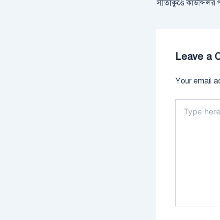
Leave a 
Your email ad
Type
here..