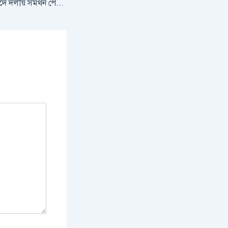
সীতাকুণ্ডে কাউন্সিলর পদে দলীয় সমর্থন পেতে মরিয়া ৫ নং ওয়ার্ডের প্রার্থীরা