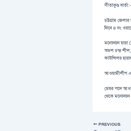
সীতাকুণ্ড বার্তা:-
চট্টগ্রাম জেলা
দিনে ৪ নং ওয়
মনোনয়ন যারা চ
অমল চন্দ্র শী
কাউন্সিলর হারা
আওয়ামীলীগ এর
মেয়র পদে আওয
থেকে মনোনয়ন প
PREVIOUS