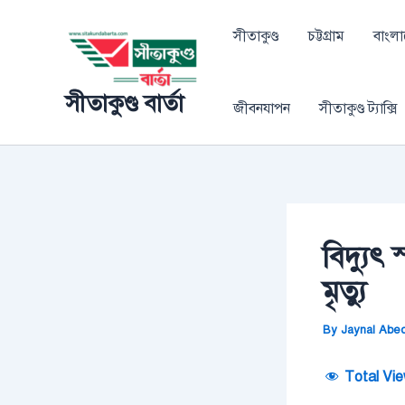
Skip
Post
to
navigation
সীতাকুণ্ড
চট্টগ্রাম
বাংল
content
সীতাকুণ্ড বার্তা
জীবনযাপন
সীতাকুণ্ড ট্যাক্সি
বিদ্যুৎ
মৃত্যু
By
Jaynal Abe
Total Vie