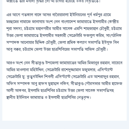
জান্নাতে তাঁর মর্যাদা বৃদ্ধির দো’আ চাওয়া হয়েছে উভয় বিবৃতিতে।
এর আগে গতকাল বাদে আসর বারৈয়াঢালা ইউনিয়নের পূর্ব ধর্মপুর গ্রামে
মরহুমের নামাজে জানাযায় অংশ নেন বাংলাদেশ জামায়াতে ইসলামীর কেন্দ্রীয়
শূরা সদস্য, চট্টগ্রাম মহানগরীর আমীর সাবেক এমপি শাহজাহান চৌধুরী, চট্টগ্রাম
উত্তর জেলা জামায়াতে ইসলামীর সহকারী সেক্রেটারি ফজলুল করিম, সাংগঠনিক
সম্পাদক আনোয়ার ছিদ্দিক চৌধুরী, জেলা শ্রমিক কল্যাণ সভাপতি ইউসুফ বিন
আবু বক্কর, চট্টগ্রাম জেলা উত্তর ছাত্রশিবিরের সভাপতি সাজিদ চৌধুরী।
আরও অংশ নেন সীতাকুণ্ড উপজেলা জামায়াতের আমির মিজানুর রহমান, নায়েবে
আমির মাওলানা মহিউদ্দিন, সেক্রেটারি রাশেদুজ্জামান মজুমদার, এসিস্ট্যান্ট
সেক্রেটারি মু: কুতুবউদ্দিন শিবলী এসিস্ট্যান্ট সেক্রেটারি এড আশরাফুর রহমান,
অফিস সম্পাদক আবু হাফস মুহাম্মদ নকিব, সীতাকুণ্ড পৌরসভার আমীর হাফেজ
আলী আকবর, ইসলামি ছাত্রশিবির চট্টগ্রাম উত্তর জেলা সাবেক সভাপতিসহ
স্থানীয় ইউনিয়ন জামায়াত ও ইসলামী ছাত্রশিবির নেতৃবৃন্দ।