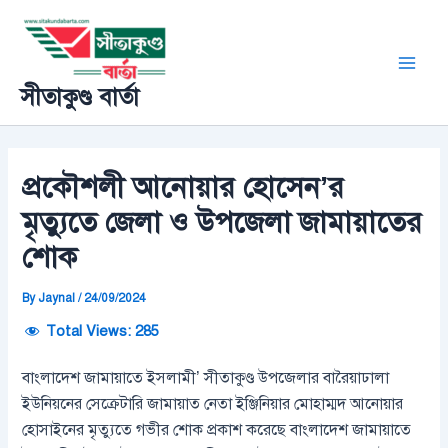
Skip
Post
Main
to
navigation
Men
content
সীতাকুণ্ড বার্তা
প্রকৌশলী আনোয়ার হোসেন’র
মৃত্যুতে জেলা ও উপজেলা জামায়াতের
শোক
By
Jaynal
/
24/09/2024
Total Views:
285
বাংলাদেশ জামায়াতে ইসলামী’ সীতাকুণ্ড উপজেলার বারৈয়াঢালা
ইউনিয়নের সেক্রেটারি জামায়াত নেতা ইঞ্জিনিয়ার মোহাম্মদ আনোয়ার
হোসাইনের মৃত্যুতে গভীর শোক প্রকাশ করেছে বাংলাদেশ জামায়াতে