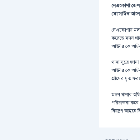
নেএকোণা জেলা প
মো:সাঈদ আনো
নেএকোণায় মদন
করেছে মদন থান
আক্তার কে আটক
থানা সূত্রে জা
আক্তার কে আটক
গ্রামের মৃত ফ
মদন থানার অফি
পরিচালনা করে 
নিয়ন্ত্রণ আইনে