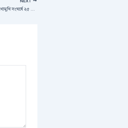
NEXT
নেত্রকোণায় ২টি বাস মুখোমুখি সংঘর্ষে ২৫ জন আহত