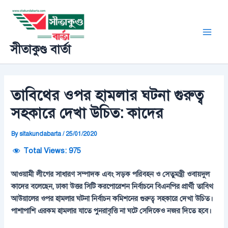
Skip
Post
Main
to
navigation
Men
content
সীতাকুণ্ড বার্তা
তাবিথের ওপর হামলার ঘটনা গুরুত্ব
সহকারে দেখা উচিত: কাদের
By
sitakundabarta
/
25/01/2020
Total Views:
975
আওয়ামী লীগের সাধারণ সম্পাদক এবং সড়ক পরিবহন ও সেতুমন্ত্রী ওবায়দুল
কাদের বলেছেন, ঢাকা উত্তর সিটি করপোরেশন নির্বাচনে বিএনপির প্রার্থী তাবিথ
আউয়ালের ওপর হামলার ঘটনা নির্বাচন কমিশনের গুরুত্ব সহকারে দেখা উচিত।
পাশাপাশি এরকম হামলার যাতে পুনরাবৃত্তি না ঘটে সেদিকেও নজর দিতে হবে।