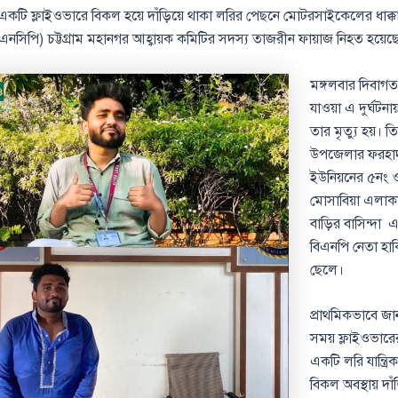
ের একটি ফ্লাইওভারে বিকল হয়ে দাঁড়িয়ে থাকা লরির পেছনে মোটরসাইকেলের ধাক্
 (এনসিপি) চট্টগ্রাম মহানগর আহ্বায়ক কমিটির সদস্য তাজরীন ফায়াজ নিহত হয়েছ
মঙ্গলবার দিবাগ
যাওয়া এ দুর্ঘটনা
তার মৃত্যু হয়। ত
উপজেলার ফরহা
ইউনিয়নের ৫নং ও
মোসাবিয়া এলাকা
বাড়ির বাসিন্দা এ
বিএনপি নেতা হাক
ছেলে।
প্রাথমিকভাবে জা
সময় ফ্লাইওভারে
একটি লরি যান্ত্রি
বিকল অবস্থায় দা