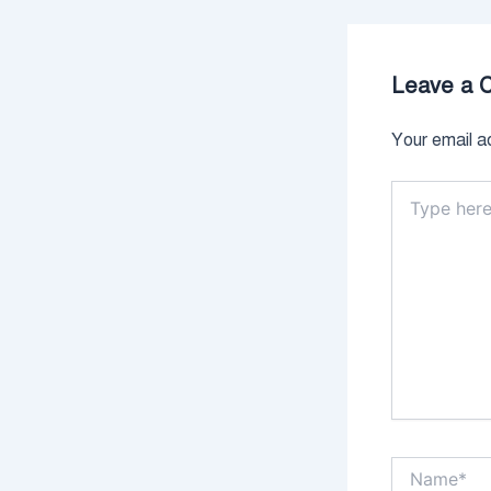
Leave a 
Your email ad
Type
here..
Name*