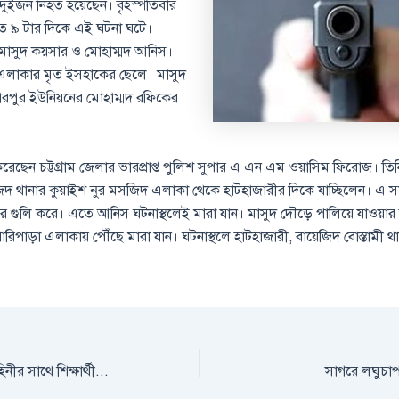
িতে দুইজন নিহত হয়েছেন। বৃহস্পতিবার
ত ৯ টার দিকে এই ঘটনা ঘটে।
মাসুদ কয়সার ও মোহাম্মদ আনিস।
এলাকার মৃত ইসহাকের ছেলে। মাসুদ
ারপুর ইউনিয়নের মোহাম্মদ রফিকের
 করেছেন চট্টগ্রাম জেলার ভারপ্রাপ্ত পুলিশ সুপার এ এন এম ওয়াসিম ফিরোজ। তি
 থানার কুয়াইশ নুর মসজিদ এলাকা থেকে হাটহাজারীর দিকে যাচ্ছিলেন। এ সময় দ
করে গুলি করে। এতে আনিস ঘটনাস্থলেই মারা যান। মাসুদ দৌড়ে পালিয়ে যাওয়া
ারিপাড়া এলাকায় পৌঁছে মারা যান। ঘটনাস্থলে হাটহাজারী, বায়েজিদ বোস্তামী থ
সচিবালয়ে আনসার বাহিনীর সাথে শিক্ষার্থীদের সংঘর্ষে কয়েকজন আহত
সাগরে লঘুচাপ, 