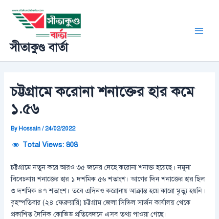
Skip
Post
Main
to
navigation
Men
content
সীতাকুণ্ড বার্তা
চট্টগ্রামে করোনা শনাক্তের হার কমে
১.৫৬
By
Hossain
/
24/02/2022
Total Views:
808
চট্টগ্রামে নতুন করে আরও ৩৫ জনের দেহে করোনা শনাক্ত হয়েছে। নমুনা
বিবেচনায় শনাক্তের হার ১ দশমিক ৫৬ শতাংশ। আগের দিন শনাক্তের হার ছিল
৩ দশমিক ৪৭ শতাংশ। তবে এদিনও করোনায় আক্রান্ত হয়ে কারো মৃত্যু হয়নি।
বৃহস্পতিবার (২৪ ফেব্রুয়ারি) চট্টগ্রাম জেলা সিভিল সার্জন কার্যালয় থেকে
প্রকাশিত দৈনিক কোভিড প্রতিবেদনে এসব তথ্য পাওয়া গেছে।