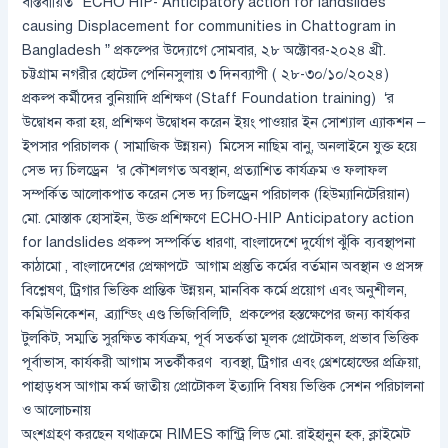
বাস্তবায়িত “ECHO HIP- Anticipatory action for landslides
causing Displacement for communities in Chattogram in
Bangladesh ” প্রকল্পের উদ্যোগে সোমবার, ২৮ অক্টোবর-২০২৪ খ্রী.
চট্টগ্রাম নগরীর হোটেল পেনিনসুলায় ৩ দিনব্যাপী ( ২৮-৩০/১০/২০২৪)
প্রকল্প কর্মীদের বুনিয়াদি প্রশিক্ষণ (Staff Foundation training) ‘র
উদ্বোধন করা হয়, প্রশিক্ষণ উদ্বোধন করেন ইয়ং পাওয়ার ইন সোশ্যাল এ্যাকশন –
ইপসার পরিচালক ( সামাজিক উন্নয়ন) মিসেস নাছিম বানু, অনলাইনে যুক্ত হয়ে
সেভ দ্য চিলড্রেন ‘র কৌশলগত অবস্থান, প্রত্যাশিত কার্যক্রম ও ফলাফল
সম্পর্কিত আলোকপাত করেন সেভ দ্য চিলড্রেন পরিচালক (হিউম্যানিটেরিয়ান)
মো. মোস্তাক হোসাইন, উক্ত প্রশিক্ষণে ECHO-HIP Anticipatory action
for landslides প্রকল্প সম্পর্কিত ধারণা, বাংলাদেশে দুর্যোগ ঝুঁকি ব্যবস্থাপনা
কাঠামো , বাংলাদেশের প্রেক্ষাপটে আগাম প্রস্তুতি কর্মের বর্তমান অবস্থান ও প্রসঙ্গ
বিশ্লেষণ, ট্রিগার ভিত্তিক প্রান্তিক উন্নয়ন, মানবিক কর্মে প্রয়োগ এবং অনুশীলন,
কমিউনিকেশন, ব্র্যান্ডিং এণ্ড ভিজিবিলিটি, প্রকল্পের হস্তক্ষেপের জন্য কার্যকর
টুলকিট, সম্মতি সুরক্ষিত কার্যক্রম, পূর্ব সতর্কতা মূলক প্রোটোকল, প্রভাব ভিত্তিক
পূর্বাভাস, কার্যকরী আগাম সতর্কীকরণ ব্যবস্থা, ট্রিগার এবং থ্রেশহোল্ডের প্রক্রিয়া,
পাহাড়ধস আগাম কর্ম জাতীয় প্রোটোকল ইত্যাদি বিষয় ভিত্তিক সেশন পরিচালনা
ও আলোচনায়
অংশগ্রহণ করছেন যথাক্রমে RIMES কান্ট্রি লিড মো. রাইহানুন হক, ক্লাইমেট