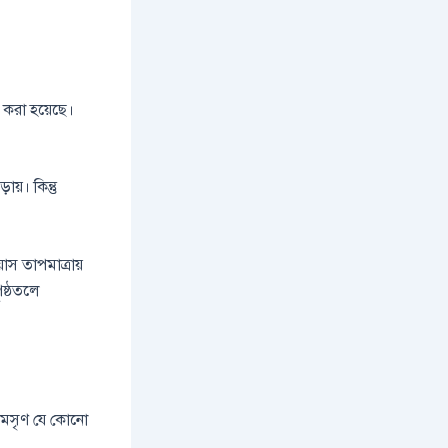
ি করা হয়েছে।
য়। কিন্তু
াস তাপমাত্রায়
ৃষ্ঠতলে
 মসৃণ যে কোনো