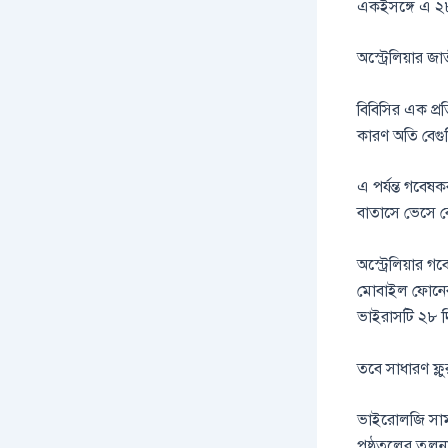
একইসঙ্গে এ ২
অস্ট্রেলিয়ার জ
বিবিসির এক প্র
কারণ অতি বেগু
এ পর্যন্ত গবেষক
বাতাসে ভেসে বে
অস্ট্রেলিয়ার গ
মোবাইল ফোনের স
ভাইরাসটি ২৮ দি
তবে সাধারণ ফ্ল
ভাইরোলজি সাময
পৃষ্ঠতলের তুলন