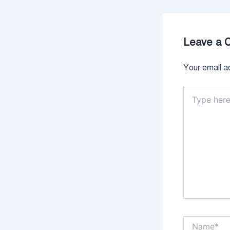
Leave a 
Your email ad
Type
here..
Name*