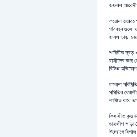
জয়নাল আবেদীন
করোনা ভয়াবহ পর
পরিবহন গুলো যাত
ডাবল ভাড়া নেয
শারিরীক দূরত্ব 
যাত্রীদের কাছ 
বিভিন্ন অভিযোগ
করোনা পরিস্থিত
সমিতির খেয়ালীপ
লাঞ্চিত করে তা
কিন্তু সীতাকুণ
ছাত্রলীগ ভাড়া 
উদ্যোগে বিশাল