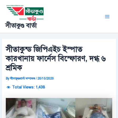
Skip
Post
Main
to
navigation
Men
content
সীতাকুণ্ড বার্তা
সীতাকুন্ড জিপিএইচ ইস্পাত
কারখানায় ফার্নেস বিস্ফোরণ, দগ্ধ ৬
শ্রমিক
By
সীতাকুণ্ডবার্তা সম্পাদক
/
20/10/2020
Total Views:
1,438