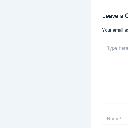
Leave a 
Your email ad
Type
here..
Name*