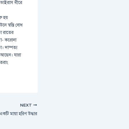
 ভাইরাস ধীরে
ু হয়
 স্বস্তি বোধ
া রাতের
লো- করোনা
। দাম্পত্য
 আছেন। যারা
সুতরাং
NEXT
কটি মায়া হরিণ উদ্ধার