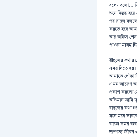
বলে- বলো… কি
শুনে নিস্তব্ধ হ
পর রাহুল বললো-
করতে হবে আমা
আর অফিস শেষ ক
পাওয়া মাত্রই নি
রা
হুলের কথার ব
সময় দিতে হয়।
আমাকে ধোঁকা 
এমন আচরণ অবিশ্
প্রকাশ করলো যে
অভিমান আমি দূ
রাহুলের কথা শ
মনে মনে ভাবলো
কাজে সময় ব্য
দাম্পত্য জীব