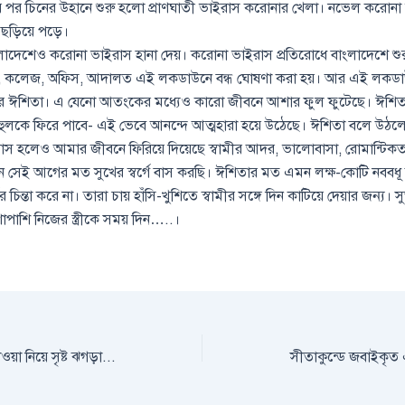
র পর চিনের উহানে শুরু হলো প্রাণঘাতী ভাইরাস করোনার খেলা। নভেল করোনা
 ছড়িয়ে পড়ে।
াংলাদেশেও করোনা ভাইরাস হানা দেয়। করোনা ভাইরাস প্রতিরোধে বাংলাদেশে শুর
, কলেজ, অফিস, আদালত এই লকডাউনে বন্ধ ঘোষণা করা হয়। আর এই লকডাউনে
র ঈশিতা। এ যেনো আতংকের মধ্যেও কারো জীবনে আশার ফুল ফুটেছে। ঈশিত
রাহুলকে ফিরে পাবে- এই ভেবে আনন্দে আত্মহারা হয়ে উঠেছে। ঈশিতা বলে উঠ
স হলেও আমার জীবনে ফিরিয়ে দিয়েছে স্বামীর আদর, ভালোবাসা, রোমান্টিকতা
 সেই আগের মত সুখের স্বর্গে বাস করছি। ঈশিতার মত এমন লক্ষ-কোটি নববধূ
থের চিন্তা করে না। তারা চায় হাঁসি-খুশিতে স্বামীর সঙ্গে দিন কাটিয়ে দেয়ার জন্য। 
াশাপাশি নিজের স্ত্রীকে সময় দিন…..।
সীতাকুন্ডে সিগারেট খাওয়া নিয়ে সৃষ্ট ঝগড়ায় ২ জন নিহত
সীতাকুন্ডে জবাইকৃত এ