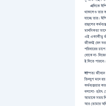
এ
দিকে ঈশি
থাকলেও তার ক
যাচ্ছে তার। ঈশি
রাহুলের কর্মব্য
মানসিকতা ভাল
এই একাকীত্ব জ
জীবনই যেন ভর 
পরিবারের চাপে
বোঝে না- নিজের
ই দিতে পারবে।
দা
ম্পত্য জীবন
তিনযুগ মনে হয়
কর্মব্যস্ততার 
বললো- হঠাৎ তো
আমাকে সময় দি
আর তোমার অফিস