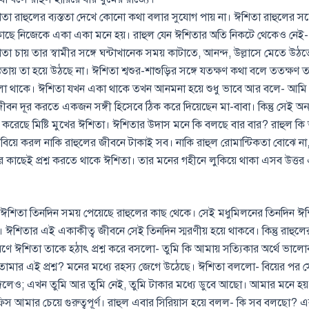
তা রাহুলের ব্যস্ততা দেখে কোনো কথা বলার সুযোগ পায় না। ঈশিতা রাহুলের সঙ্গ
াছে নিজেকে একা একা মনে হয়। রাহুল যেন ঈশিতার অতি নিকটে থেকেও নেই
তা চায় তার স্বামীর সঙ্গে ঘন্টাখানেক সময় কাটাতে, আনন্দ, উল্লাসে মেতে উঠতে। 
স্ততায় তা হয়ে উঠছে না। ঈশিতা শ্বশুর-শাশুড়ির সঙ্গে যতক্ষণ কথা বলে ততক্ষণ 
ো থাকে। ঈশিতা যখন একা থাকে তখন আনমনা হয়ে শুধু ভাবে আর বলে- আমি 
ীবন দূর করতে একজন সঙ্গী হিসেবে ঠিক করে দিয়েছেন মা-বাবা। কিন্তু সেই 
করেছে মিষ্টি মুখের ঈশিতা। ঈশিতার উদাস মনে কি বলছে বার বার? রাহুল ক
 বিয়ে করল নাকি রাহুলের জীবনে টাকাই সব। নাকি রাহুল রোমান্টিকতা বোঝে ন
 কাছেই প্রশ্ন করতে থাকে ঈশিতা। তার মনের গহীনে লুকিয়ে থাকা এসব উত্তর 
ে ঈশিতা তিনদিন সময় পেয়েছে রাহুলের কাছ থেকে। সেই মধুমিলনের তিনদিন ঈ
। ঈশিতার এই একাকীত্ব জীবনে সেই তিনদিন স্মরণীয় হয়ে থাকবে। কিন্তু রাহুল
কারণে ঈশিতা তাকে হঠাৎ প্রশ্ন করে বসলো- তুমি কি আমায় সত্যিকার অর্থে ভাল
মার এই প্রশ্ন? মনের মধ্যে রহস্য জেগে উঠেছে। ঈশিতা বললো- বিয়ের পর স
লেও; এখন তুমি আর তুমি নেই, তুমি টাকার মধ্যে ডুবে আছো। আমার মনে হয
 আমার চেয়ে গুরুত্বপূর্ণ। রাহুল এবার সিরিয়াস হয়ে বলল- কি সব বলছো? 