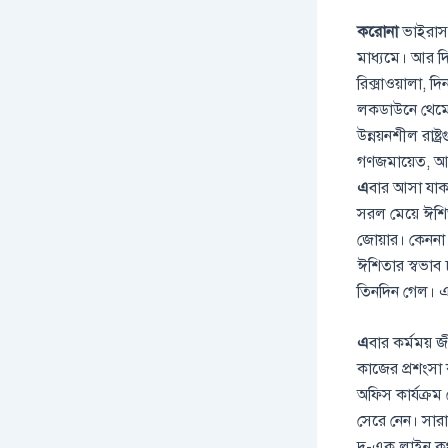
করোনা
ভাইরাস 
মাধ্যমে। আর দ
রিক্সাওয়ালা,
লকডাউনে থেমে আছ
উন্নয়নশীল রাষ্
গণজমায়েত, আড্
এ
বার আসা যাক
সরল মেয়ে ঈশিত
জোয়ার। কেননা 
ঈশিতার স্বভাব
তিনদিন গেল। 
এ
বার কর্মময় জ
কাজের প্রশংসা
অফিস কার্যক্রম
সেরে নেন। সারাদ
দু-এক লাইন কথা