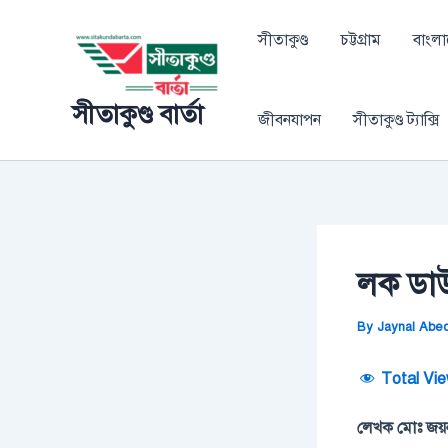
Skip
Post
to
navigation
সীতাকুণ্ড
চট্টগ্রাম
বাংল
content
সীতাকুণ্ড বার্তা
জীবনযাপন
সীতাকুণ্ড ট্যাক্সি
লক ডাউ
By
Jaynal Abe
Total Vie
লেখক মোঃ জয