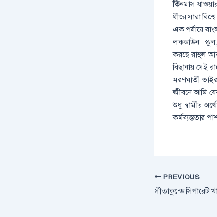
তি
নমাস যাওয়া
ধীরে সারা বিশ্বে
এ
ক পর্যায়ে ব
লকডাউন। স্কুল
করছে রাহুল আ
বিছানায় সেই 
মরণঘাতী ভাইরা
জীবনে আমি যেন
শুধু স্বামীর অর্
কর্মব্যস্ততার প
PREVIOUS