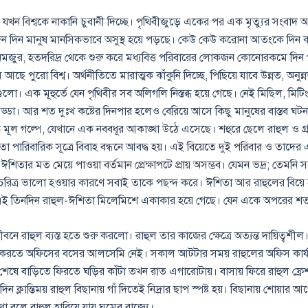
যখন বিশ্বকে নাকানি চুবানী দিচ্ছে। পৃথিবীজুড়ে একের পর এক মৃত্যুর সংবাদ আ
িন দিন মানুষ মানসিকভাবে অসুস্থ হয়ে পড়ছে। কেউ কেউ করোনা আতংকে দিন ক
 দিনমজুর, হতদরিদ্র থেকে শুরু করে মধ্যবিত্ত পরিবারের লোকজন কোনোরকমে দি
ে পুরো বিশ্ব। অর্থনীতিতে মারাত্মক ঝাঁকুনি দিচ্ছে, পিছিয়ে যাবে উন্নত, অনুন
ট্রগুলো। এক মূহুর্তে যেন পৃথিবীর সব অলিগলি নিস্তব্ধ হয়ে গেছে। নেই মিছিল, মি
ডা। আর শত দুঃখ কষ্টের দিনপার হলেও বেরিয়ে আসে কিছু মানুষের বাস্তব ঘটন
 মূল গল্পে, যেখানে এক নববধূর আকাঙ্খা উঠে এসেছে। শহুরে ছেলে রাহুল ও গ
া পারিবারিক সূত্রে বিবাহ বন্ধনে আবদ্ধ হয়। এই বিয়েতে দুই পরিবার ও তাদের এ
ঈশিতার মত মেয়ে পাওয়া বর্তমান প্রেক্ষাপটে প্রায় অসম্ভব। যেমন ভদ্র; তেম
 চরিত্র ভালো হওয়ার কারণে সবাই তাকে পছন্দ করে। ঈশিতা আর রাহুলের বিয়ে
এই তিনদিন রাহুল-ঈশিতা মিলেমিশে একাকার হয়ে গেছে। যেন একে অপরের শ
ীবনে রাহুল ব্যস্ত হতে শুরু করলো। রাহুল তার কাজের ক্ষেত্রে অত্যন্ত দায়িত্বশীল
 করতে অফিসের বসের আলসেমি নেই। সকাল আটটার সময় রাহুলের অফিস কার্যক্
 শেষে বাড়িতে ফিরতে ঘড়ির কাঁটা তখন রাত এগারোটায়। বাসায় ফিরে রাহুল ফ্রেশ
িন ক্লান্তিময় রাহুল বিছানায় গাঁ দিতেই নিদ্রার ছাপ স্পষ্ট হয়। বিছানায় শোয়ার 
 বলে রাহুল হারিয়ে যায় ঘুমের রাজ্যে।