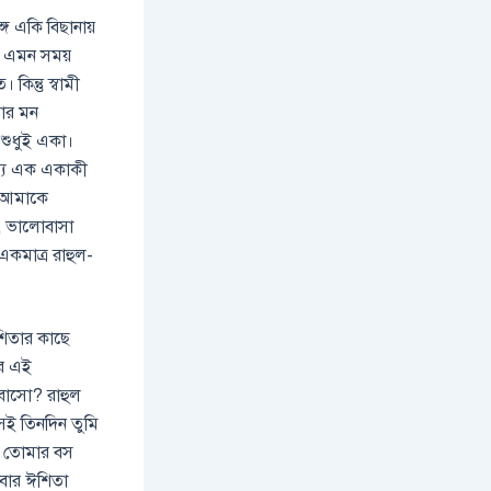
ে একি বিছানায়
- এমন সময়
কিন্তু স্বামী
তার মন
শুধুই একা।
অন্য এক একাকী
ি আমাকে
া, ভালোবাসা
একমাত্র রাহুল-
শিতার কাছে
ের এই
োবাসো? রাহুল
েই তিনদিন তুমি
় তোমার বস
এবার ঈশিতা