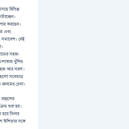
সছে বিভিন্ন
াটাচ্ছেন।
ন পার করছেন।
্নত এবং
টিং সমাবেশ। নেই
া।
্রামের সহজ-
লাকায় খুঁশির
নি সহজ আর সরল।
 হলো সবেমাত্র
ত জনমের চেনা।
। রাহুলের
রম শুরু হয়।
 হয়ে ডিনার
আগে ঈশিতার সঙ্গে