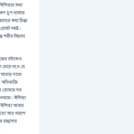
 ঈশিতার কথা
ক্ষণ চুপ থাকার
্মের কথা চিন্তা
 রোবট নযই।
ত শরীর বিছানা
 নিজের বউকেও
ন মেয়ে নওে যে
ই আমার সাথে
অভিব্যক্তি
হলে তোমার সব
শুনতাম। ঈশিতা
া। ঈশিতা আবার
সেতো আর খারাপ
র রাহুলের