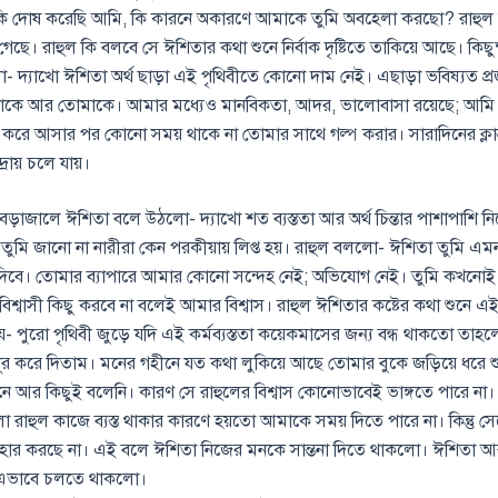
 দোষ করেছি আমি, কি কারনে অকারণে আমাকে তুমি অবহেলা করছো? রাহুল
য়ে গেছে। রাহুল কি বলবে সে ঈশিতার কথা শুনে নির্বাক দৃষ্টিতে তাকিয়ে আছে। কিছু
 দ্যাখো ঈশিতা অর্থ ছাড়া এই পৃথিবীতে কোনো দাম নেই। এছাড়া ভবিষ্যত প্রজন
কে আর তোমাকে। আমার মধ্যেও মানবিকতা, আদর, ভালোবাসা রয়েছে; আমি
রে আসার পর কোনো সময় থাকে না তোমার সাথে গল্প করার। সারাদিনের ক্লান্
দ্রায় চলে যায়।
েড়াজালে ঈশিতা বলে উঠলো- দ্যাখো শত ব্যস্ততা আর অর্থ চিন্তার পাশাপাশি
 তুমি জানো না নারীরা কেন পরকীয়ায় লিপ্ত হয়। রাহুল বললো- ঈশিতা তুমি এম
দিবে। তোমার ব্যাপারে আমার কোনো সন্দেহ নেই; অভিযোগ নেই। তুমি কখনো
বাসী কিছু করবে না বলেই আমার বিশ্বাস। রাহুল ঈশিতার কষ্টের কথা শুনে এই 
- পুরো পৃথিবী জুড়ে যদি এই কর্মব্যস্ততা কয়েকমাসের জন্য বন্ধ থাকতো তা
র করে দিতাম। মনের গহীনে যত কথা লুকিয়ে আছে তোমার বুকে জড়িয়ে ধরে 
ুনে আর কিছুই বলেনি। কারণ সে রাহুলের বিশ্বাস কোনোভাবেই ভাঙ্গতে পারে ন
 রাহুল কাজে ব্যস্ত থাকার কারণে হয়তো আমাকে সময় দিতে পারে না। কিন্তু 
বহার করছে না। এই বলে ঈশিতা নিজের মনকে সান্তনা দিতে থাকলো। ঈশিতা আ
ন এভাবে চলতে থাকলো।