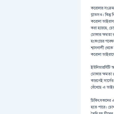
করোনার সংক্রম
গ্লাভসও। কিন্
করোনা ভাইরাস 
করা হয়েছে, চ
ঢোকার ক্ষমতা র
হংকংয়ের গবেষক
শ্বাসনালী থেকে
করোনা ভাইরাস
ইউনিভারর্সিটি 
ঢোকার ক্ষমতা 
কারণেই সার্সে
বেঁধেছে এ ভাই
চিকিৎসকদের এক
হতে পারে। চোখ
তৈরি হয় চীনের