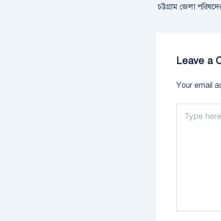
Leave a 
Your email ad
Type
here..