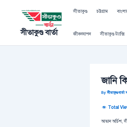
Skip
Post
to
navigation
সীতাকুণ্ড
চট্টগ্রাম
বাংল
content
সীতাকুণ্ড বার্তা
জীবনযাপন
সীতাকুণ্ড ট্যাক্সি
জানি কিন
By
সীতাকুণ্ডবার্ত
Total Vie
আদ্বান অর্চিশ, সী