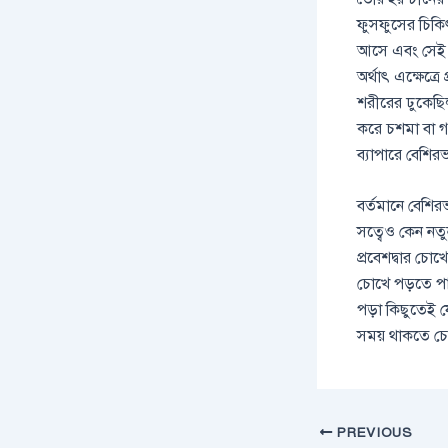
ফুসফুসের চিকিৎ
আসে এবং সেই স
অর্থাৎ এক্ষেত্
শরীরের ঢুকেছি
করে চশমা বা গ
ব্যাপারে বেশির
বর্তমানে বেশিরভ
সত্বেও কেন নত
প্রবেশদ্বার চোখ
চোখে পড়তে পার
পড়া কিছুতেই য
সময় থাকতে চো
PREVIOUS