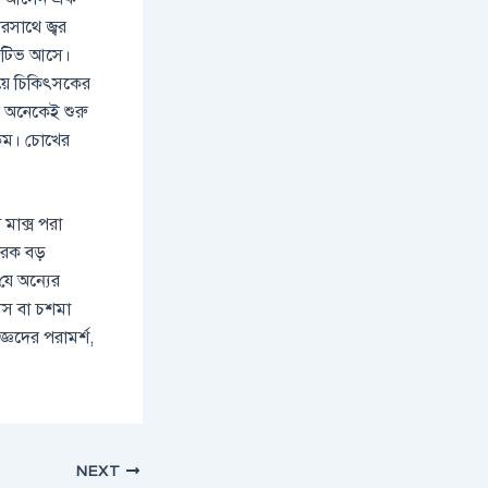
রসাথে জ্বর
জেটিভ আসে।
িয়ে চিকিৎসকের
 অনেকেই শুরু
 কম। চোখের
 মাক্স পরা
রেক বড়
 যে অন্যের
গলস বা চশমা
জ্ঞদের পরামর্শ,
NEXT