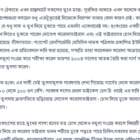
ণ ঠেকাতে এখন রাস্তাঘাটে সকলের মুখে মাক্স। সুরক্ষিত থাকতে এখন অনেকে 
তু বিশেষজ্ঞরা বলছেন শুধু এতটুকুতেই নিজেকে নিরাপদ ভাবার কোন কারণ নেই।
যে শুধু নাক ও মুখ দিয়ে ঢুকতে পারে এমনটা একেবারেই নয়। হংকংয়ের একটি 
োখ দিয়েও ঢুকতে পারেন নোভেল করোনাভাইরাস এবং এই ভাইরাসের চোখ দিয়
য়েছে ভীষণভাবে। ল্যাপেট রেসপিরেটরি মেডিসিন নামক পত্রিকায় প্রকাশিত ইউনি
দের এক প্রতিবেদনে দাবি করা হয়েছে, সম্প্রতি তারা কয়েকজন করোনা আক্রান
 নমুনা সংগ্রহ করে পরীক্ষা করেন তারপর ২০০৩ সালের আতঙ্ক তৈরি করা সার্স ভ
ের তুলনা করেন।
অফ হংকং এর দাবী সেই তুলনামূলক গবেষণায় দেখা গিয়েছে সার্সের থেকে করোন
৮০ থেকে ১০০ গুন বেশি। গবেষক দলের প্রধান মাইকেল চেন চি ওয়াই এর দাবি
র তুলনায় দ্রুতগতিতে ছড়িয়েছে নোভেল করোনাভাইরাস। চোখ দিয়ে ঢুকে অনেক
রাস।
াংশের মতে,মুখের লালা রসের মত চোখ থেকেও নমুনা সংগ্রহ করলে বিষয়টি
 দিয়ে যে করোনা ভাইরাস মানব শরীরে ঢুকে পড়তে পারে চিকিৎসকদের মনে সে
 একটি ঘটনায়। করোনাভাইরাস এর প্রধান কেন্দ্রবিন্দু চীনের উহান থেকে বেজি