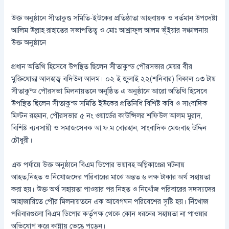
উক্ত অনুষ্ঠানে সীতাকুণ্ড সমিতি-ইউকের প্রতিষ্ঠাতা আহবায়ক ও বর্তমান উপদেষ্টা
আলিম উল্লাহ রাহাতের সভাপতিত্ব ও মোঃ আশ্রাফুল আলম ভূঁইয়ার সঞ্চালনায়
উক্ত অনুষ্ঠানে
প্রধান অতিথি হিসেবে উপস্থিত ছিলেন সীতাকুন্ড পৌরসভার মেয়র বীর
মুক্তিযোদ্ধা আলহাজ্ব বদিউল আলম। ০২ ই জুলাই ২২(শনিবার) বিকাল ০৩ টায়
সীতাকুন্ড পৌরসভা মিলনায়তনে অনুষ্ঠিত এ অনুষ্ঠানে আরো অতিথি হিসেবে
উপস্থিত ছিলেন সীতাকুন্ড সমিতি ইউকের প্রতিনিধি বিশিষ্ট কবি ও সাংবাদিক
মিল্টন রহমান, পৌরসভার ৫ নং ওয়ার্ডের কাউন্সিলর শফিউল আলম মুরাদ,
বিশিষ্ট ব্যবসায়ী ও সমাজসেবক আ.ফ.ম বোরহান, সাংবাদিক মেজবাহ উদ্দিন
চৌধুরী।
এক পর্যায়ে উক্ত অনুষ্ঠানে বিএম ডিপোর ভয়াবহ অগ্নিকাণ্ডের ঘটনায়
আহত,নিহত ও নিঁখোজদের পরিবারের মাঝে অন্তত ৬ লক্ষ টাকার অর্থ সহায়তা
করা হয়। উক্ত অর্থ সহায়তা পাওয়ার পর নিহত ও নিখোঁজ পরিবারের সদস্যদের
আহাজারিতে পৌর মিলনায়তনে এক আবেগঘন পরিবেশের সৃষ্টি হয়। নিঁখোজ
পরিবারগুলো বিএম ডিপোর কর্তৃপক্ষ থেকে কোন ধরনের সহায়তা না পাওয়ার
অভিযোগ করে কান্নায় ভেঙে পড়েন।