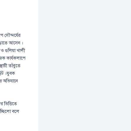
প সৌন্দর্যের
বেড়াতে আসেন ।
েও গুলিয়া খালী
জিক কার্যকলাপে
থায়ী তাঁবুতে
রেট ।যুবক
টের অভিযানে
 ভিত্তিতে
যাচ্ছিলো বলে