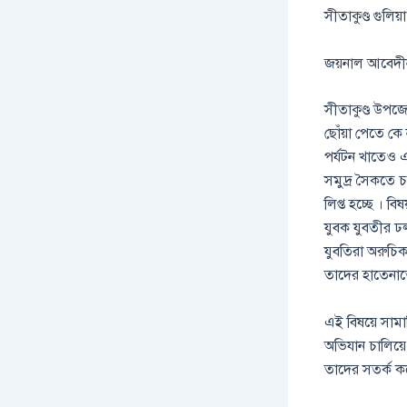
সীতাকুণ্ড গুলি
জয়নাল আবেদীন 
সীতাকুণ্ড উপজে
ছোঁয়া পেতে কে
পর্যটন খাতেও এই
সমুদ্র সৈকতে চ
লিপ্ত হচ্ছে । ব
যুবক যুবতীর ঢল
যুবতিরা অরুচিকর
তাদের হাতেনাত
এই বিষয়ে সামা
অভিযান চালিয়ে 
তাদের সতর্ক কর