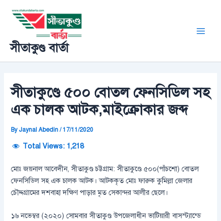
Skip
Post
Main
to
navigation
Men
content
সীতাকুণ্ড বার্তা
সীতাকুণ্ডে ৫০০ বোতল ফেনসিডিল সহ
এক চালক আটক,মাইক্রোকার জব্দ
By
Jaynal Abedin
/
17/11/2020
Total Views:
1,218
মোঃ জয়নাল আবেদীন, সীতাকুণ্ড চট্টগ্রাম: সীতাকুণ্ডে ৫০০(পাঁচশো) বোতল
ফেনসিডিল সহ এক চালক আটক। আটককৃত মোঃ ফারুক কুমিল্লা জেলার
চৌদ্দগ্রামের দশবাহা দক্ষিণ পাড়ার মৃত সেকান্দর আলীর ছেলে।
১৬ নভেম্বর (২০২০) সোমবার সীতাকুণ্ড উপজেলাধীন ভাটিয়ারী বাসস্ট্যান্ডে