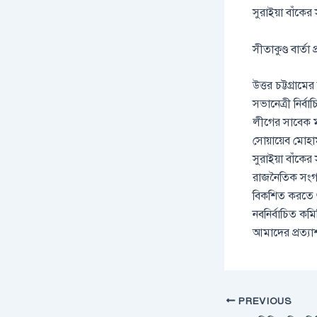
সুরাইয়া বাঁকের
সীতাকুণ্ড বার্তা প
উত্তর চট্টগ্রাম
সভানেত্রী নির
লীগের সাবেক ম
সোয়ায়েব মোহা
সুরাইয়া বাঁকের
রাজনৈতিক সংগঠন
বিকশিত করতে গু
নবনির্বাচিত কম
আমাদের প্রত্যা
PREVIOUS