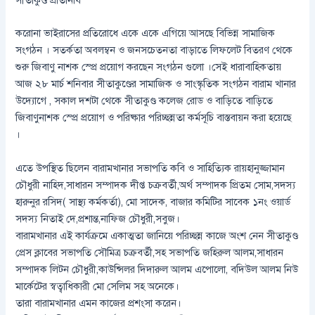
করোনা ভাইরাসের প্রতিরোধে একে একে এগিয়ে আসছে বিভিন্ন সামাজিক
সংগঠন । সতর্কতা অবলম্বন ও জনসচেতনতা বাড়াতে লিফলেট বিতরণ থেকে
শুরু জিবাণু নাশক স্প্রে প্রয়োগ করছেন সংগঠন গুলো ।সেই ধারাবাহিকতায়
আজ ২৮ মার্চ শনিবার সীতাকুণ্ডের সামাজিক ও সাংস্কৃতিক সংগঠন বারাম খানার
উদ্যোগে , সকাল দশটা থেকে সীতাকুণ্ড কলেজ রোড ও বাড়িতে বাড়িতে
জিবাণুনাশক স্প্রে প্রয়োগ ও পরিষ্কার পরিচ্ছন্নতা কর্মসূচি বাস্তবায়ন করা হয়েছে
।
এতে উপস্থিত ছিলেন বারামখানার সভাপতি কবি ও সাহিত্যিক রায়হানুজ্জামান
চৌধুরী নাহিদ,সাধারন সম্পাদক দীপ্ত চক্রবর্তী,অর্থ সম্পাদক প্রিতম সোম,সদস্য
হারুনুর রসিদ( সাস্থ্য কর্মকর্তা), মো সাদেক, বাজার কমিটির সাবেক ১নং ওয়ার্ড
সদস্য নিতাই দে,প্রশান্ত,নাফিজ চৌধুরী,সবুজ।
বারামখানার এই কার্যক্রমে একাত্মতা জানিয়ে পরিচ্ছন্ন কাজে অংশ নেন সীতাকুণ্ড
প্রেস ক্লাবের সভাপতি সৌমিত্র চক্রবর্তী,সহ সভাপতি জহিরুল আলম,সাধারন
সম্পাদক লিটন চৌধুরী,কাউন্সিলর দিদারুল আলম এপোলো, বদিউল আলম নিউ
মার্কেটের স্বত্বাধিকারী মো সেলিম সহ অনেকে।
তারা বারামখানার এমন কাজের প্রশংসা করেন।