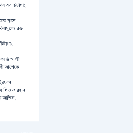
্লাব অব চিটাগাং
মক স্থানে
নামূল্যে রক্ত
চিটাগাং
়ন কাজি আলী
 কাজী আশেকে
 ইরফান
েল,লিও ফারহান
াত আতিফ,