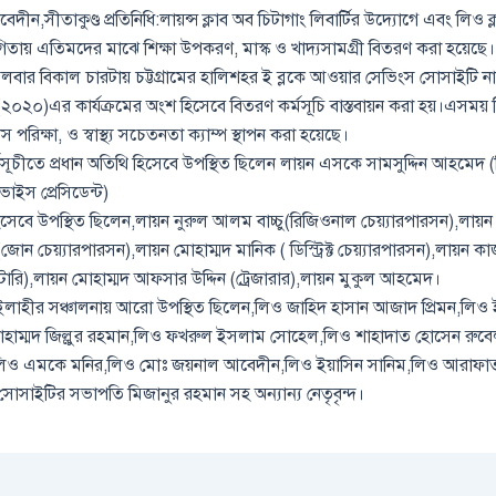
ীন,সীতাকুণ্ড প্রতিনিধি:লায়ন্স ক্লাব অব চিটাগাং লিবার্টির উদ্যোগে এবং লিও ক
গিতায় এতিমদের মাঝে শিক্ষা উপকরণ, মাস্ক ও খাদ্যসামগ্রী বিতরণ করা হয়েছে।
গলবার বিকাল চারটায় চট্টগ্রামের হালিশহর ই ব্লকে আওয়ার সেভিংস সোসাইটি না
(২০২০)এর কার্যক্রমের অংশ হিসেবে বিতরণ কর্মসূচি বাস্তবায়ন করা হয়।এসময় বি
িস পরিক্ষা, ও স্বাস্থ্য সচেতনতা ক্যাম্প স্থাপন করা হয়েছে।
মসূচীতে প্রধান অতিথি হিসেবে উপস্থিত ছিলেন লায়ন এসকে সামসুদ্দিন আহমেদ (
ভাইস প্রেসিডেন্ট)
সেবে উপস্থিত ছিলেন,লায়ন নুরুল আলম বাচ্চু(রিজিওনাল চেয়্যারপারসন),লায
 চেয়্যারপারসন),লায়ন মোহাম্মদ মানিক ( ডিস্ট্রিক্ট চেয়্যারপারসন),লায়ন
েটারি),লায়ন মোহাম্মদ আফসার উদ্দিন (ট্রেজারার),লায়ন মুকুল আহমেদ।
াহীর সঞ্চালনায় আরো উপস্থিত ছিলেন,লিও জাহিদ হাসান আজাদ প্রিমন,লিও
োহাম্মদ জিল্লুর রহমান,লিও ফখরুল ইসলাম সোহেল,লিও শাহাদাত হোসেন রুব
ম,লিও এমকে মনির,লিও মোঃ জয়নাল আবেদীন,লিও ইয়াসিন সানিম,লিও আরাফ
োসাইটির সভাপতি মিজানুর রহমান সহ অন্যান্য নেতৃবৃন্দ।