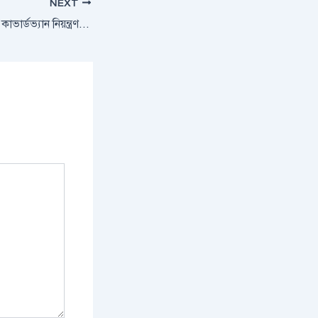
NEXT
সীতাকু্ন্ড ছোট কুমিরায় কাভার্ডভ্যান নিয়ন্ত্রণ হারিয়ে খাদে,নিহত ১