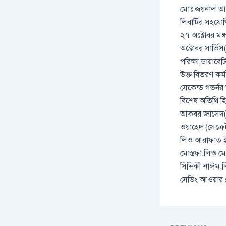
মোঃ জয়নাল আবেদ
লিবার্টির সহযো
২৭ অক্টোবর মঙ্
অক্টোবর সার্ভিস
পরিক্ষা,ডায়াবেট
উক্ত বিতরণ কর্
সেকেন্ড গভর্নর 
বিশেষ অতিথি হি
আকবর জাসেদ(জোন
ওয়াহেদ (সেক্র
লিও আরাফাত ইল
মোস্তফা,লিও ম
সিদ্দিকী নাঈ
সেভিং আওয়ার স