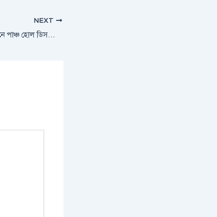
NEXT
টেকনোর নতুন স্মার্টফোনে পাঞ্চ হোল ডিসপ্লের চমক