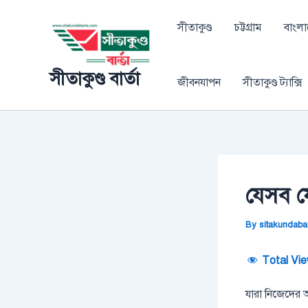
Skip
Post
to
navigation
সীতাকুণ্ড
চট্টগ্রাম
বাংল
content
সীতাকুণ্ড বার্তা
জীবনযাপন
সীতাকুণ্ড ট্যাক্সি
যেসব ফ
By
sitakundaba
Total Vie
যারা নিজেদের অ্