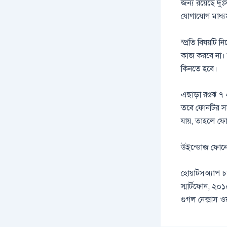
জন্য রয়েছে দুঃ
যোগাযোগ মাধ্য
ম্প্রতি বিষয়টি
কাজ করবে না। ত
কিনতে হবে।
এছাড়া রঙঝ ৭ 
তবে ফোনটির সফ
যায়, তাহলে ফ
উইন্ডোজ ফোনে ই
হোয়াটসঅ্যাপ চ
স্মার্টফোন, ২০
গুগল নেক্সাস ও