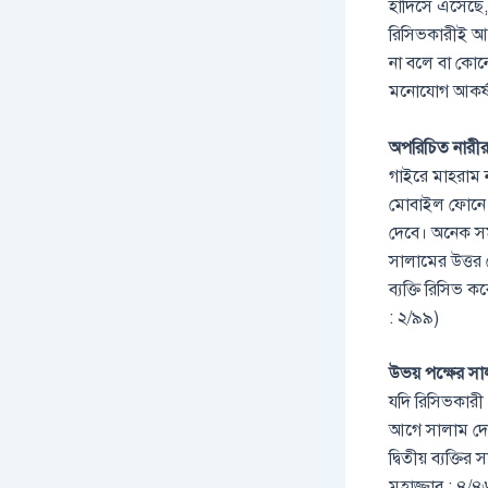
হাদিসে এসেছে,
রিসিভকারীই আ
না বলে বা কোন
মনোযোগ আকর্ষ
অপরিচিত নারীর
গাইরে মাহরাম ন
মোবাইল ফোনে ন
দেবে। অনেক সময
সালামের উত্তর 
ব্যক্তি রিসিভ ক
: ২/৯৯)
উভয় পক্ষের স
যদি রিসিভকারী 
আগে সালাম দেয়
দ্বিতীয় ব্যক্ত
মুহাজ্জাব : ৪/