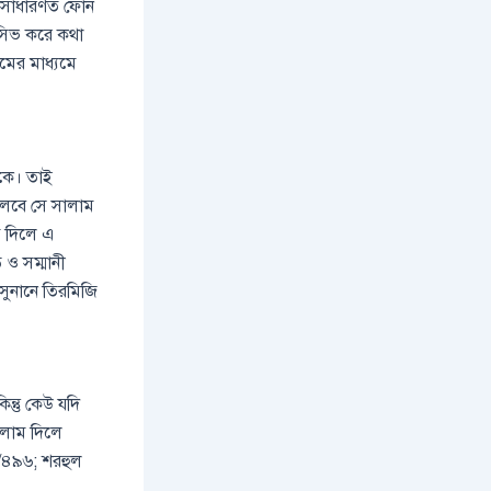
। সাধারণত ফোন
সিভ করে কথা
মের মাধ্যমে
াকে। তাই
বলবে সে সালাম
াম দিলে এ
 ও সম্মানী
(সুনানে তিরমিজি
ন্তু কেউ যদি
সালাম দিলে
: ৬/৪৯৬; শরহুল