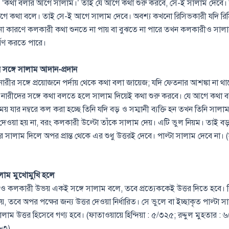
 ‘কথা বলার আগে সালাম।’ তাই যে আগে কথা শুরু করবে, সে-ই সালাম দেবে
গে কথা বলে। তাই সে-ই আগে সালাম দেবে। অবশ্য কখনো রিসিভকারী যদি রি
ো কারণে কলকারী কথা শুনতে না পায় বা বুঝতে না পারে তখন কলকারীও সালা
ণ করতে পারে।
 সঙ্গে সালাম আদান-প্রদান
ারীর সঙ্গে প্রয়োজনে পর্দায় থেকে কথা বলা জায়েজ; যদি ফেতনার আশঙ্কা না থ
ারীদের সঙ্গে কথা বলতে হলে সালাম দিয়েই কথা শুরু করবে। যে আগে কথা 
় যার নম্বরে কল করা হচ্ছে তিনি যদি বড় ও সম্মানী ব্যক্তি হন তখন তিনি সাল
দেওয়া হয় না, বরং কলকারী উল্টো তাঁকে সালাম দেয়। এটি ভুল নিয়ম। তাই বড়
রে সালাম দিলে অপর প্রান্ত থেকে এর শুধু উত্তরই দেবে। পাল্টা সালাম দেবে না। 
ালাম মুখোমুখি হলে
ও কলকারী উভয় একই সঙ্গে সালাম বলে, তবে প্রত্যেককেই উত্তর দিতে হবে। কি
, তবে অপর পক্ষের জন্য উত্তর দেওয়া নির্ধারিত। সে ভুলে বা ইচ্ছাকৃত পাল্টা 
ির সালাম উত্তর হিসেবে গণ্য হবে। (ফাতাওয়ায়ে হিন্দিয়া : ৫/৩২৫; রদ্দুল মুহতার 
৪৬৩)