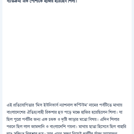
ব্যতিক্রমী এক পোশাকে হাজির হয়েছেন শিলা।
এই প্রতিযোগিতার ‘মিস ইউনিভার্স ন্যাশনাল কস্টিউম’ নামের পর্বটিতে মাথায়
বাংলাদেশের ঐতিহ্যবাহী রিকশার হুড পড়ে মঞ্চে হাজির হয়েছিলেন শিলা। যা
ছিল পুরো পর্বটির জন্য এক চমক ও দৃষ্টি কাড়ার মতো বিষয়। এদিন শিলার
পরনে ছিল লাল জামদানি ও বাংলাদেশি গয়না। মাথায় ছাতা হিসেবে ছিল বাহারি
রঙে সজ্জিত রিকশার হুড। আর এমন সজ্জা নিয়েই পর্বটির র্যাম্প আয়োজন