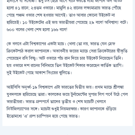
ইনিংসে যা সর্বোচ্চ। তবু টস হেরে আগে ব্যাট করতে নামা জাপান অল আউট
হলো ৪১ রানে; ২৩তম ওভারে। মামুলি ৪২ রানের লক্ষ্যমাত্রায় ভারত পৌঁছে
গেছে পঞ্চম ওভার শেষ হওয়ার আগেই। তাও আবার কোনো উইকেট না
হারিয়েই। ১০ উইকেটের এই জয় ভারতীয়রা পেয়েছে ২৯ বলে! অবিশ্বাস্য বটে।
৬০০ বলের খেলা শেষ হলো ১৬৬ বলে!
কে বলবে এটা বিশ্বকাপের একটা ম্যাচ। খেলা তো নয়, ভারত যেন স্রেফ
ক্রিকেটপাঠ করাল জাপানকে। অভাবনীয় জয়ের ম্যাচে সেরা ক্রিকেটারের স্বীকৃতি
পেয়েছেন রবি বিষ্ণু। আট ওভারে পাঁচ রান দিয়ে চার উইকেট নিয়েছেন তিনি।
ছয় ওভারে দশ রানের বিনিময়ে তিন উইকেট শিকার করেছেন কার্তিক ত্যাগি।
দুই উইকেট গেছে আকাশ সিংয়ের ঝুলিতে।
আইসিসি অনূর্ধ্ব-১৯ বিশ্বকাপে এটা ভারতের দ্বিতীয় জয়। প্রথম ম্যাচে শ্রীলঙ্কা
যুবদলকে হারিয়েছে তারা। কালকের জয়ে টুর্নামেন্টের সুপার লিগ পর্বে উঠে গেল
ভারতীয়রা। ভারত গ্রুপপর্বে তাদের তৃতীয় ও শেষ ম্যাচটি খেলবে
নিউজিল্যান্ডের সঙ্গে। ম্যাচটা শুধুই নিয়মরক্ষার। কারণ জাপানকে গুঁড়িয়ে
ইতোমধ্যে ‘এ’ গ্রুপ চ্যাম্পিয়ন হয়ে গেছে ভারত।