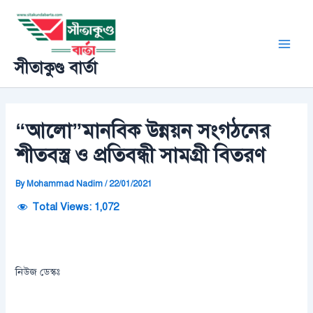
Skip
Post
Main
to
navigation
Men
content
সীতাকুণ্ড বার্তা
“আলো”মানবিক উন্নয়ন সংগঠনের
শীতবস্ত্র ও প্রতিবন্ধী সামগ্রী বিতরণ
By
Mohammad Nadim
/
22/01/2021
Total Views:
1,072
নিউজ ডেস্কঃ