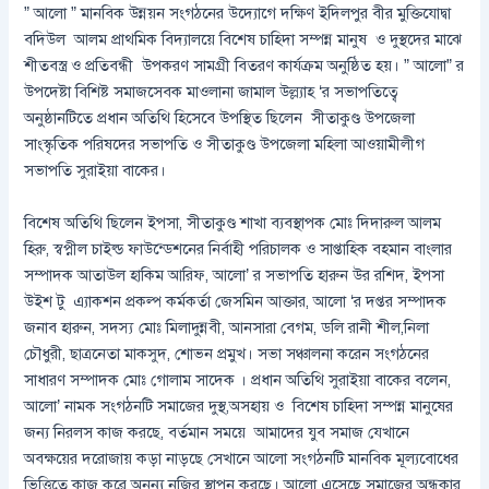
” আলো ” মানবিক উন্নয়ন সংগঠনের উদ্যোগে দক্ষিণ ইদিলপুর বীর মুক্তিযোদ্বা
বদিউল আলম প্রাথমিক বিদ্যালয়ে বিশেষ চাহিদা সম্পন্ন মানুষ ও দুস্থদের মাঝে
শীতবস্ত্র ও প্রতিবন্ধী উপকরণ সামগ্রী বিতরণ কার্যক্রম অনুষ্ঠিত হয়। ” আলো” র
উপদেষ্টা বিশিষ্ট সমাজসেবক মাওলানা জামাল উল্ল্যাহ ‘র সভাপতিত্বে
অনুষ্ঠানটিতে প্রধান অতিথি হিসেবে উপস্থিত ছিলেন সীতাকুণ্ড উপজেলা
সাংস্কৃতিক পরিষদের সভাপতি ও সীতাকুণ্ড উপজেলা মহিলা আওয়ামীলীগ
সভাপতি সুরাইয়া বাকের।
বিশেষ অতিথি ছিলেন ইপসা, সীতাকুণ্ড শাখা ব্যবস্থাপক মোঃ দিদারুল আলম
হিরু, স্বপ্নীল চাইল্ড ফাউন্ডেশনের নির্বাহী পরিচালক ও সাপ্তাহিক বহমান বাংলার
সম্পাদক আতাউল হাকিম আরিফ, আলো’ র সভাপতি হারুন উর রশিদ, ইপসা
উইশ টু এ্যাকশন প্রকল্প কর্মকর্তা জেসমিন আক্তার, আলো ‘র দপ্তর সম্পাদক
জনাব হারুন, সদস্য মোঃ মিলাদুন্নবী, আনসারা বেগম, ডলি রানী শীল,নিলা
চৌধুরী, ছাত্রনেতা মাকসুদ, শোভন প্রমুখ। সভা সঞ্চালনা করেন সংগঠনের
সাধারণ সম্পাদক মোঃ গোলাম সাদেক । প্রধান অতিথি সুরাইয়া বাকের বলেন,
আলো’ নামক সংগঠনটি সমাজের দুস্থ,অসহায় ও বিশেষ চাহিদা সম্পন্ন মানুষের
জন্য নিরলস কাজ করছে, বর্তমান সময়ে আমাদের যুব সমাজ যেখানে
অবক্ষয়ের দরোজায় কড়া নাড়ছে সেখানে আলো সংগঠনটি মানবিক মূল্যবোধের
ভিত্তিতে কাজ করে অনন্য নজির স্থাপন করছে। আলো এসেছে সমাজের অন্ধকার