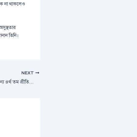
িক না থাকলেও
অসুস্থতার
ানান তিনি।
NEXT
সীতাকুণ্ডে অভুক্তদের জন্য ৪র্থ তম প্রীতিভোজের আয়োজন করলো ‘আহার’