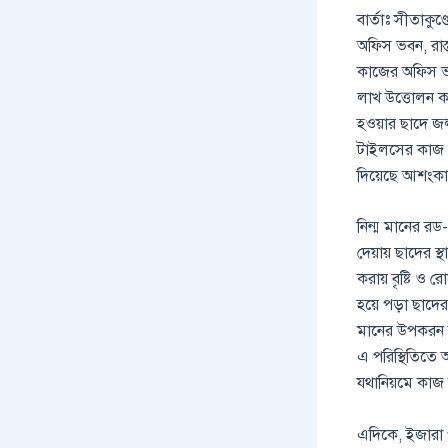
বার্তাঃ সীতাকুণ
অফিস ভবন, রাস
কাজের অফিস ভবন
লাখ উত্তোলন করে
হওয়ার ছাদে জল
টাইলসের কাজ চ
দিয়েছে আশংকা
নিন্ম মানের রড
দেয়ায় ছাদের স্
করায় বৃষ্টি ও
হয়ে পড়া ছাদের 
মানের উপকরন ব
এ পরিস্থিতিতে 
যথানিয়মে কাজ
এদিকে, ইজারা 