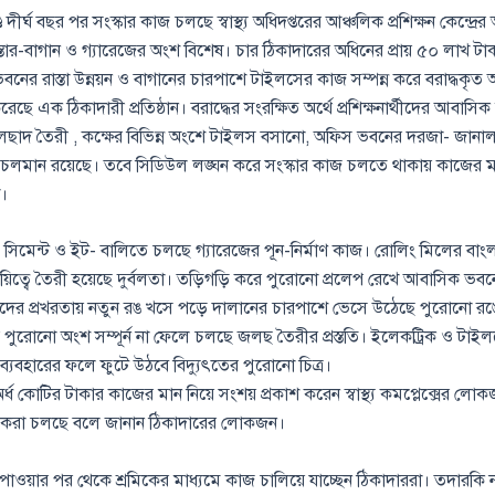
্ডে দীর্ঘ বছর পর সংস্কার কাজ চলছে স্বাস্থ্য অধিদপ্তরের আঞ্চলিক প্রশিক্ষন কেন্দ্
্তার-বাগান ও গ্যারেজের অংশ বিশেষ। চার ঠিকাদারের অধিনের প্রায় ৫০ লাখ ট
ের রাস্তা উন্নয়ন ও বাগানের চারপাশে টাইলসের কাজ সম্পন্ন করে বরাদ্ধকৃত অ
ছে এক ঠিকাদারী প্রতিষ্ঠান। বরাদ্ধের সংরক্ষিত অর্থে প্রশিক্ষনার্থীদের আবাসিক
ছাদ তৈরী , কক্ষের বিভিন্ন অংশে টাইলস বসানো, অফিস ভবনের দরজা- জানালার
লমান রয়েছে। তবে সিডিউল লঙ্ঘন করে সংস্কার কাজ চলতে থাকায় কাজের মা
।
- সিমেন্ট ও ইট- বালিতে চলছে গ্যারেজের পূন-নির্মাণ কাজ। রোলিং মিলের বাং
থায়িত্বে তৈরী হয়েছে দুর্বলতা। তড়িগড়ি করে পুরোনো প্রলেপ রেখে আবাসিক ভ
 রোদের প্রখরতায় নতুন রঙ খসে পড়ে দালানের চারপাশে ভেসে উঠেছে পুরোনো রঙে
পুরোনো অংশ সম্পূর্ন না ফেলে চলছে জলছ তৈরীর প্রস্ততি। ইলেকট্রিক ও টাইল
্যবহারের ফলে ফুটে উঠবে বিদ্যুৎতের পুরোনো চিত্র।
অর্ধ কোটির টাকার কাজের মান নিয়ে সংশয় প্রকাশ করেন স্বাস্থ্য কমপ্লেক্সের ল
 করা চলছে বলে জানান ঠিকাদারের লোকজন।
পাওয়ার পর থেকে শ্রমিকের মাধ্যমে কাজ চালিয়ে যাচ্ছেন ঠিকাদাররা। তদারকি 