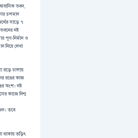
রের আবাসিক ভবন,
াকার চলমান
র্থের সাড়ে ৭
 ভবনের নষ্ট
 পূণ-নির্মান ও
ন নিয়ে দেখা
লা রড়ে ঢালায়
বনের রঙের কাজ
র অংশ। নষ্ট
সের কাজে নিন্ম
োকজন। তবে
না থাকায় তড়িৎ